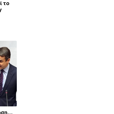
ί το
V
νηση…