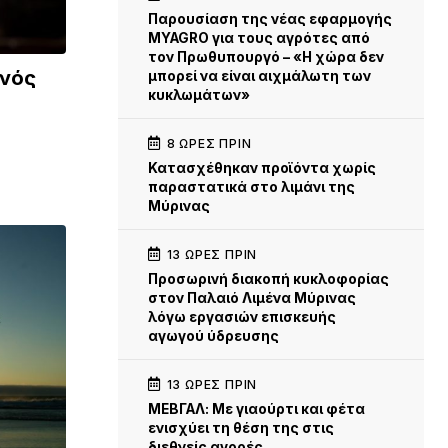
Παρουσίαση της νέας εφαρμογής
MYAGRO για τους αγρότες από
τον Πρωθυπουργό – «Η χώρα δεν
ενός
μπορεί να είναι αιχμάλωτη των
κυκλωμάτων»
8 ΏΡΕΣ ΠΡΙΝ
Κατασχέθηκαν προϊόντα χωρίς
παραστατικά στο λιμάνι της
Μύρινας
13 ΏΡΕΣ ΠΡΙΝ
Προσωρινή διακοπή κυκλοφορίας
στον Παλαιό Λιμένα Μύρινας
λόγω εργασιών επισκευής
αγωγού ύδρευσης
13 ΏΡΕΣ ΠΡΙΝ
ΜΕΒΓΑΛ: Με γιαούρτι και φέτα
ενισχύει τη θέση της στις
διεθνείς αγορές