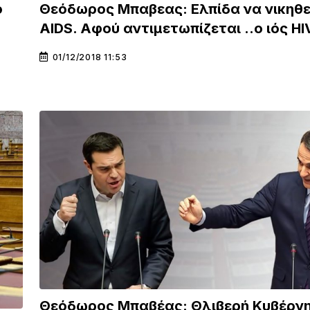
ο
Θεόδωρος Μπαβεας: Ελπίδα να νικηθε
AIDS. Αφού αντιμετωπίζεται ..o ιός HI
01/12/2018 11:53
Θεόδωρος Μπαβέας: Θλιβερή Κυβέρ