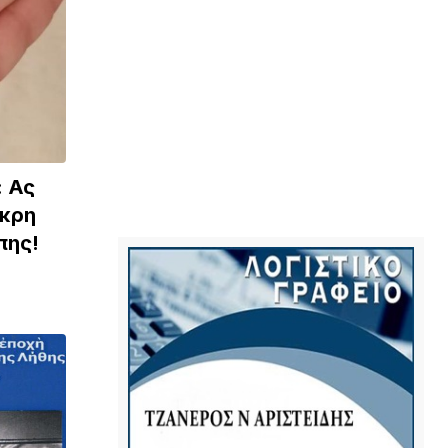
: Ας
άκρη
πης!