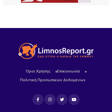
Κατασχέθηκαν προϊόντα χωρίς παραστατικά στο
λιμάνι της Μύρινας
22 ΏΡΕΣ ΠΡΙΝ
Προσωρινή διακοπή κυκλοφορίας στον Παλαιό
Λιμένα Μύρινας λόγω εργασιών επισκευής αγωγού
ύδρευσης
22 ΏΡΕΣ ΠΡΙΝ
ΜΕΒΓΑΛ: Με γιαούρτι και φέτα ενισχύει τη θέση
της στις διεθνείς αγορές
Όροι Χρήσης
Επικοινωνία
Πολιτική Προσωπικών Δεδομένων