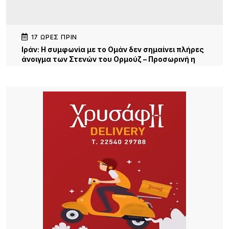
17 ΏΡΕΣ ΠΡΙΝ
Iράν: Η συμφωνία με το Ομάν δεν σημαίνει πλήρες
άνοιγμα των Στενών του Ορμούζ – Προσωρινή η
νέα διαδρομή
17 ΏΡΕΣ ΠΡΙΝ
Κατσαφάδος για αποζημιώσεις πυρόπληκτων:
Ενίσχυση έως 1.000 ευρώ για κάθε τετραγωνικό
μέτρο για τα “κόκκινα” σπίτια – Στο κράτος τα
έξοδα κατεδάφισης
17 ΏΡΕΣ ΠΡΙΝ
Παρουσίαση της νέας εφαρμογής MYAGRO για
τους αγρότες από τον Πρωθυπουργό – «Η χώρα
δεν μπορεί να είναι αιχμάλωτη των κυκλωμάτων»
18 ΏΡΕΣ ΠΡΙΝ