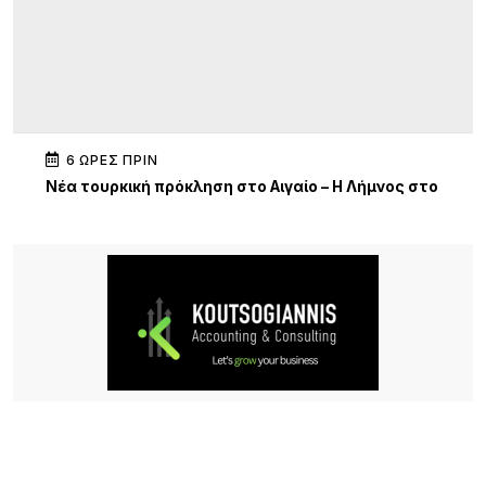
6 ΏΡΕΣ ΠΡΙΝ
Νέα τουρκική πρόκληση στο Αιγαίο – Η Λήμνος στο
επίκεντρο των εξελίξεων
6 ΏΡΕΣ ΠΡΙΝ
Πανηγύρι στα Σβέρδια: Η Δάφνη κρατά ζωντανή
την παράδοση
6 ΏΡΕΣ ΠΡΙΝ
Ακρίβεια: Το μοσχάρι «εκτοξεύτηκε» κατά 28,4%
από τα τέλη του 2024
6 ΏΡΕΣ ΠΡΙΝ
Καιρός: Στα 40άρια θα «ψηθούν» δυτική και