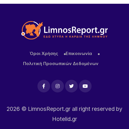
βόρεια Ελλάδα – Έως 8 μποφόρ οι άνεμοι στο
Αιγαίο μέχρι Δεκαπενταύγουστο
20 ΏΡΕΣ ΠΡΙΝ
Μεγάλα projects για τον τουρισμό στο Βόρειο
Αιγαίο: Νέες ξενοδοχειακές επενδύσεις σε Λήμνο,
Λέσβο και Σάμο, από πολυτελή resorts μέχρι
διεθνή brands φιλοξενίας
Όροι Χρήσης
Επικοινωνία
Πολιτική Προσωπικών Δεδομένων
2026
© LimnosReport.gr all right reserved by
Hotelid.gr