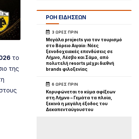
ΡΟΗ ΕΙΔΗΣΕΩΝ
3 ΏΡΕΣ ΠΡΙΝ
Μεγάλα projects για τον τουρισμό
στο Βόρειο Αιγαίο: Νέες
ξενοδοχειακές επενδύσεις σε
2026
το
Λήμνο, Λέσβο και Σάμο, από
πολυτελή resorts μέχρι διεθνή
σιο της
brands φιλοξενίας
τη
6 ΏΡΕΣ ΠΡΙΝ
 στους
Κορυφώνεται το κύμα αφίξεων
στη Λήμνο – Γεμάτα τα πλοία,
ξεκινά η μεγάλη έξοδος του
Δεκαπενταύγουστου