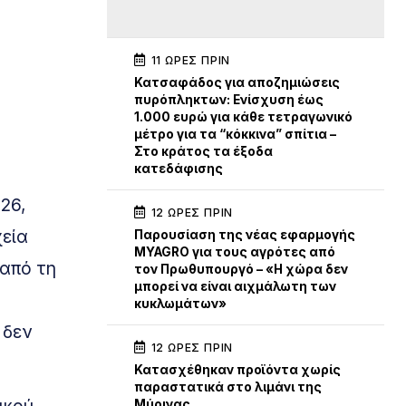
11 ΏΡΕΣ ΠΡΙΝ
Κατσαφάδος για αποζημιώσεις
πυρόπληκτων: Ενίσχυση έως
1.000 ευρώ για κάθε τετραγωνικό
μέτρο για τα “κόκκινα” σπίτια –
Στο κράτος τα έξοδα
κατεδάφισης
26,
12 ΏΡΕΣ ΠΡΙΝ
χεία
Παρουσίαση της νέας εφαρμογής
MYAGRO για τους αγρότες από
 από τη
τον Πρωθυπουργό – «Η χώρα δεν
μπορεί να είναι αιχμάλωτη των
κυκλωμάτων»
 δεν
12 ΏΡΕΣ ΠΡΙΝ
Κατασχέθηκαν προϊόντα χωρίς
παραστατικά στο λιμάνι της
ικού
Μύρινας