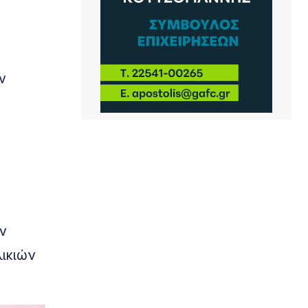
ν
ν
ικιών