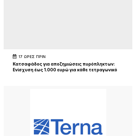
17 ΏΡΕΣ ΠΡΙΝ
Κατσαφάδος για αποζημιώσεις πυρόπληκτων:
Ενίσχυση έως 1.000 ευρώ για κάθε τετραγωνικό
μέτρο για τα “κόκκινα” σπίτια – Στο κράτος τα
έξοδα κατεδάφισης
17 ΏΡΕΣ ΠΡΙΝ
Παρουσίαση της νέας εφαρμογής MYAGRO για
τους αγρότες από τον Πρωθυπουργό – «Η χώρα
δεν μπορεί να είναι αιχμάλωτη των κυκλωμάτων»
18 ΏΡΕΣ ΠΡΙΝ