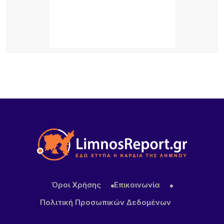
Κατασχέθηκαν προϊόντα χωρίς παραστατικά στο
λιμάνι της Μύρινας
22 ΏΡΕΣ ΠΡΙΝ
Προσωρινή διακοπή κυκλοφορίας στον Παλαιό
Λιμένα Μύρινας λόγω εργασιών επισκευής αγωγού
ύδρευσης
22 ΏΡΕΣ ΠΡΙΝ
ΜΕΒΓΑΛ: Με γιαούρτι και φέτα ενισχύει τη θέση
της στις διεθνείς αγορές
Όροι Χρήσης
Επικοινωνία
Πολιτική Προσωπικών Δεδομένων