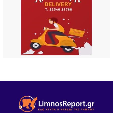
Τρεις συλλήψεις σε Λέσβο και Κορινθία για
πρόκληση πυρκαγιών από αμέλεια
4 ΏΡΕΣ ΠΡΙΝ
Καιρός: Ζέστη με 32 βαθμούς και ισχυροί βοριάδες
έως 7 μποφόρ σήμερα 9/8
18 ΏΡΕΣ ΠΡΙΝ
Αποκαθίσταται σταδιακά η υδροδότηση στο
Πλατύ