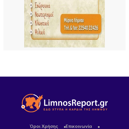
χωριού
6 ΏΡΕΣ ΠΡΙΝ
Για δεύτερη φορά φέτος ο Χρήστος Νέζος στη
Λήμνο – Οι φημισμένες «Μακαρόνες στς
Αγκαριώνες» ταξιδεύουν σε όλη την Ελλάδα
6 ΏΡΕΣ ΠΡΙΝ
Λουκέτα της ΑΑΔΕ σε επιχειρήσεις της Λήμνου
μετά από αιφνιδιαστικούς ελέγχους
Όροι Χρήσης
Επικοινωνία