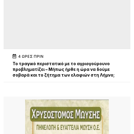
4 ΏΡΕΣ ΠΡΙΝ
Το τραγικό περιστατικό με το αγριογούρουνο
προβληματίζει – Μήπως ήρθε η ώρα να δούμε
σοβαρά και το ζήτημα των ελαφιών στη Λήμνο;
4 ΏΡΕΣ ΠΡΙΝ
Πρωτοφανές περιστατικό στον Μούδρο: Τρεις
διαρρήξεις καταστημάτων μέσα σε μία νύχτα
6 ΏΡΕΣ ΠΡΙΝ
Ο Ηρακλής Ατσικής προσκαλεί σε μια μεγάλη
καλοκαιρινή χοροεσπερίδα στην καρδιά του