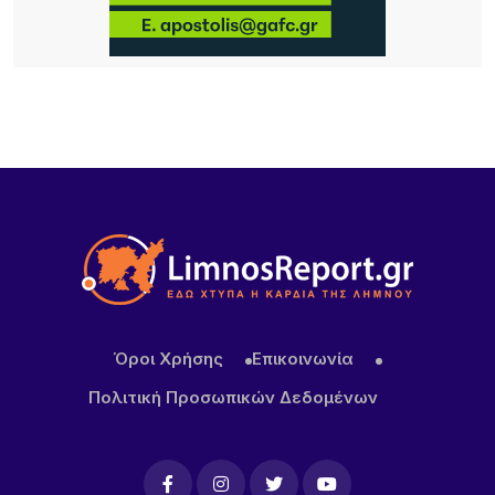
Ο Σύλλογος Φίλων της Παλιάς Μητρόπολης για
την ακύρωση εκτέλεση του έργου «Συντήρηση –
ανακατασκευή περίφραξης του οικοπέδου της
Μητρόπολης Μύρινας Λήμνου.
11 ΏΡΕΣ ΠΡΙΝ
Καιρός σήμερα: Με σχεδόν 40άρια και ισχυρά
μελτέμια η έξοδος του Δεκαπεντάγουστου
Όροι Χρήσης
Επικοινωνία
Πολιτική Προσωπικών Δεδομένων