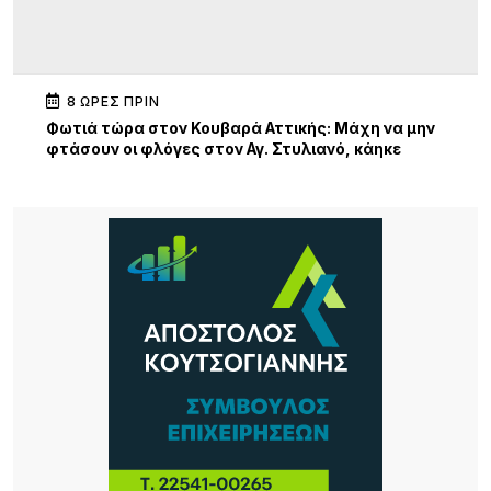
8 ΏΡΕΣ ΠΡΙΝ
Φωτιά τώρα στον Κουβαρά Αττικής: Μάχη να μην
φτάσουν οι φλόγες στον Αγ. Στυλιανό, κάηκε
κτηνοτροφική μονάδα – 112 για εκκένωση
8 ΏΡΕΣ ΠΡΙΝ
Ειδικό Ηλεκτρονικό Μητρώο για τα Πολιτιστικά
Σωματεία Β. Αιγαίου
8 ΏΡΕΣ ΠΡΙΝ
Πολιτιστικός Σύλλογος Νέας Κούταλης
«Νόστος»: Αναβίωση της παραδοσιακής
επεξεργασίας σφουγγαριών στη Νέα Κούταλη/
Πέμπτη 13 Αυγούστου, 19:30 .
8 ΏΡΕΣ ΠΡΙΝ