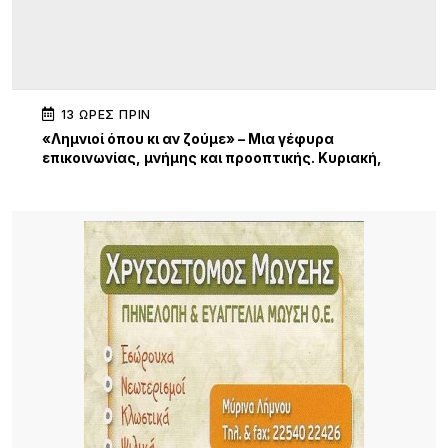
13 ΏΡΕΣ ΠΡΙΝ
«Λημνιοί όπου κι αν ζούμε» – Μια γέφυρα
επικοινωνίας, μνήμης και προοπτικής. Κυριακή,
19:30 Γυμνάσιο Λιβαδοχωρίου
17 ΏΡΕΣ ΠΡΙΝ
Σχέδια Βελτίωσης: Έρχονται επιδοτήσεις έως
70% για επενδύσεις αγροτών και συλλογικών
σχημάτων – Σημαντική ευκαιρία και για τη Λήμνο
17 ΏΡΕΣ ΠΡΙΝ
Κύκλος Ομιλιών για τα 100 χρόνια της Νέας
Κούταλης Ιστορία, προσωπικότητες και
συλλογική μνήμη 9, 10 Αυγούστου 2026 |
Αποθήκη, Μύρινα