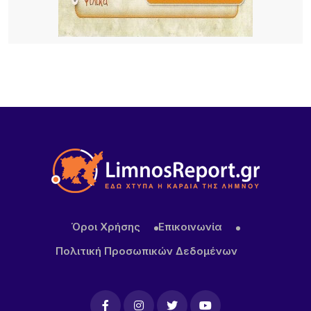
18 ΏΡΕΣ ΠΡΙΝ
Νέα τουρκική πρόκληση στο Αιγαίο – Η Λήμνος στο
επίκεντρο των εξελίξεων
18 ΏΡΕΣ ΠΡΙΝ
Πανηγύρι στα Σβέρδια: Η Δάφνη κρατά ζωντανή
την παράδοση
Όροι Χρήσης
Επικοινωνία
Πολιτική Προσωπικών Δεδομένων