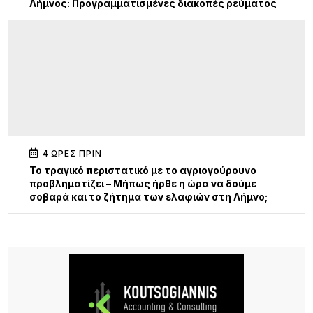
Λήμνος: Προγραμματισμένες διακοπές ρεύματος
4 ΏΡΕΣ ΠΡΙΝ
Το τραγικό περιστατικό με το αγριογούρουνο
προβληματίζει – Μήπως ήρθε η ώρα να δούμε
σοβαρά και το ζήτημα των ελαφιών στη Λήμνο;
4 ΏΡΕΣ ΠΡΙΝ
Πρωτοφανές περιστατικό στον Μούδρο: Τρεις
διαρρήξεις καταστημάτων μέσα σε μία νύχτα
6 ΏΡΕΣ ΠΡΙΝ
Ο Ηρακλής Ατσικής προσκαλεί σε μια μεγάλη