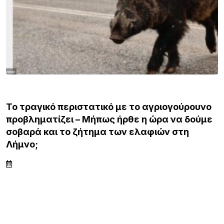
ΛΗΜΝΟ
Σ
Πρωτοφ
διαρρή
γικό περιστατικό με το αγριογούρουνο
ματίζει – Μήπως ήρθε η ώρα να δούμε
 και το ζήτημα των ελαφιών στη