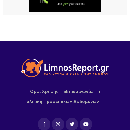
καλοκαιρινή χοροεσπερίδα στην καρδιά του
χωριού
6 ΏΡΕΣ ΠΡΙΝ
Για δεύτερη φορά φέτος ο Χρήστος Νέζος στη
Λήμνο – Οι φημισμένες «Μακαρόνες στς
Αγκαριώνες» ταξιδεύουν σε όλη την Ελλάδα
6 ΏΡΕΣ ΠΡΙΝ
Λουκέτα της ΑΑΔΕ σε επιχειρήσεις της Λήμνου
μετά από αιφνιδιαστικούς ελέγχους
Όροι Χρήσης
Επικοινωνία
Πολιτική Προσωπικών Δεδομένων