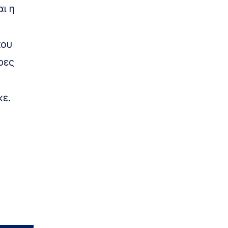
ι η
που
ρες
κε.