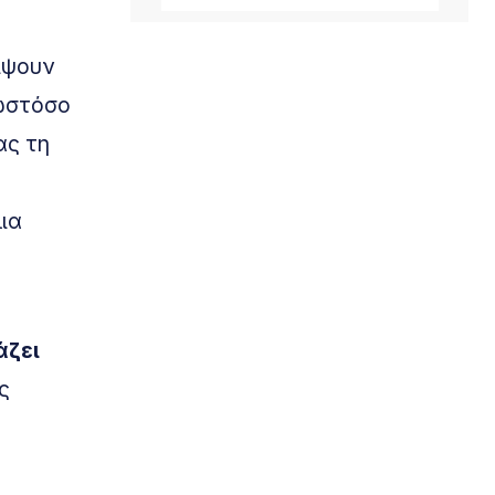
ίψουν
 ωστόσο
ας τη
ια
άζει
ς