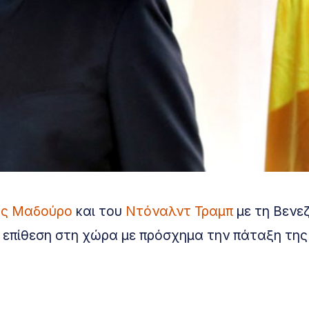
άς Μαδούρο
και του
Ντόναλντ Τραμπ
με τη Βενε
α επίθεση στη χώρα με πρόσχημα την πάταξη της