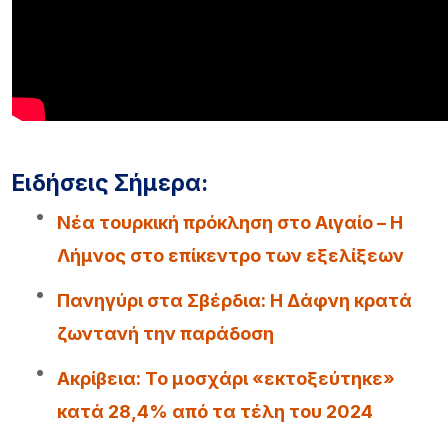
Ειδήσεις Σήμερα:
Νέα τουρκική πρόκληση στο Αιγαίο – Η
Λήμνος στο επίκεντρο των εξελίξεων
Πανηγύρι στα Σβέρδια: Η Δάφνη κρατά
ζωντανή την παράδοση
Ακρίβεια: Το μοσχάρι «εκτοξεύτηκε»
κατά 28,4% από τα τέλη του 2024