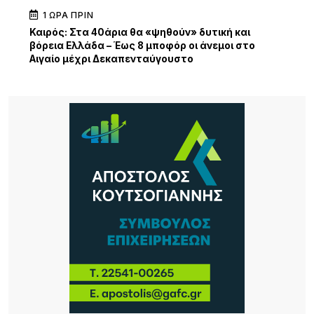
1 ΏΡΑ ΠΡΙΝ
Καιρός: Στα 40άρια θα «ψηθούν» δυτική και
βόρεια Ελλάδα – Έως 8 μποφόρ οι άνεμοι στο
Αιγαίο μέχρι Δεκαπενταύγουστο
15 ΏΡΕΣ ΠΡΙΝ
Μεγάλα projects για τον τουρισμό στο Βόρειο
Αιγαίο: Νέες ξενοδοχειακές επενδύσεις σε Λήμνο,
Λέσβο και Σάμο, από πολυτελή resorts μέχρι
διεθνή brands φιλοξενίας
18 ΏΡΕΣ ΠΡΙΝ
Κορυφώνεται το κύμα αφίξεων στη Λήμνο –
Γεμάτα τα πλοία, ξεκινά η μεγάλη έξοδος του
Δεκαπενταύγουστου
19 ΏΡΕΣ ΠΡΙΝ
15 Χρόνια «Μακαρόνες στσ’
Αγκαρυώνες».Σάββατο 8 Αυγούστου,