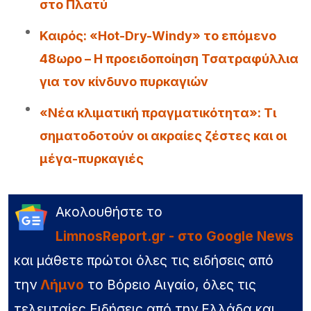
στο Πλατύ
Καιρός: «Hot-Dry-Windy» το επόμενο
48ωρο – Η προειδοποίηση Τσατραφύλλια
για τον κίνδυνο πυρκαγιών
«Νέα κλιματική πραγματικότητα»: Τι
σηματοδοτούν οι ακραίες ζέστες και οι
μέγα-πυρκαγιές
Ακολουθήστε το
LimnosReport.gr - στο Google News
και μάθετε πρώτοι όλες τις ειδήσεις από
την
Λήμνο
το Βόρειο Αιγαίο, όλες τις
τελευταίες Ειδήσεις από την Ελλάδα και