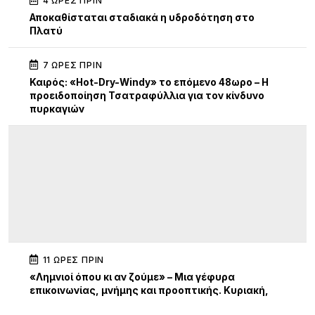
4 ΏΡΕΣ ΠΡΙΝ
Αποκαθίσταται σταδιακά η υδροδότηση στο
Πλατύ
7 ΏΡΕΣ ΠΡΙΝ
Καιρός: «Hot-Dry-Windy» το επόμενο 48ωρο – Η
προειδοποίηση Τσατραφύλλια για τον κίνδυνο
πυρκαγιών
11 ΏΡΕΣ ΠΡΙΝ
«Λημνιοί όπου κι αν ζούμε» – Μια γέφυρα
επικοινωνίας, μνήμης και προοπτικής. Κυριακή,
19:30 Γυμνάσιο Λιβαδοχωρίου