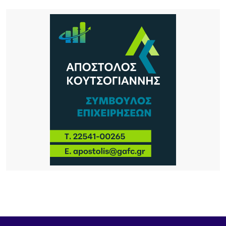
14 ΏΡΕΣ ΠΡΙΝ
Σχέδια Βελτίωσης: Έρχονται επιδοτήσεις έως
70% για επενδύσεις αγροτών και συλλογικών
σχημάτων – Σημαντική ευκαιρία και για τη Λήμνο
15 ΏΡΕΣ ΠΡΙΝ
Κύκλος Ομιλιών για τα 100 χρόνια της Νέας
Κούταλης Ιστορία, προσωπικότητες και
συλλογική μνήμη 9, 10 Αυγούστου 2026 |
Αποθήκη, Μύρινα
16 ΏΡΕΣ ΠΡΙΝ
Νέα τουρκική πρόκληση στο Αιγαίο – Η Λήμνος στο
επίκεντρο των εξελίξεων
16 ΏΡΕΣ ΠΡΙΝ
Πανηγύρι στα Σβέρδια: Η Δάφνη κρατά ζωντανή
την παράδοση