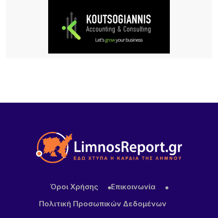
Σχέδια Βελτίωσης: Έρχονται επιδοτήσεις έως
70% για επενδύσεις αγροτών και συλλογικών
σχημάτων – Σημαντική ευκαιρία και για τη Λήμνο
22 ΏΡΕΣ ΠΡΙΝ
Κύκλος Ομιλιών για τα 100 χρόνια της Νέας
Κούταλης Ιστορία, προσωπικότητες και
συλλογική μνήμη 9, 10 Αυγούστου 2026 |
Αποθήκη, Μύρινα
23 ΏΡΕΣ ΠΡΙΝ
Νέα τουρκική πρόκληση στο Αιγαίο – Η Λήμνος στο
επίκεντρο των εξελίξεων
23 ΏΡΕΣ ΠΡΙΝ
Πανηγύρι στα Σβέρδια: Η Δάφνη κρατά ζωντανή
την παράδοση
Όροι Χρήσης
Επικοινωνία
Πολιτική Προσωπικών Δεδομένων