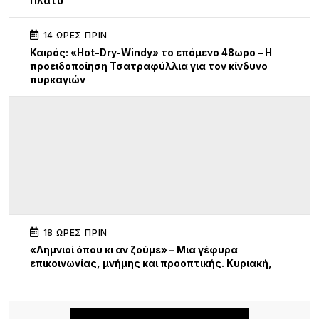
Πλατύ
14 ΏΡΕΣ ΠΡΙΝ
Καιρός: «Hot-Dry-Windy» το επόμενο 48ωρο – Η
προειδοποίηση Τσατραφύλλια για τον κίνδυνο
πυρκαγιών
18 ΏΡΕΣ ΠΡΙΝ
«Λημνιοί όπου κι αν ζούμε» – Μια γέφυρα
επικοινωνίας, μνήμης και προοπτικής. Κυριακή,
19:30 Γυμνάσιο Λιβαδοχωρίου
22 ΏΡΕΣ ΠΡΙΝ