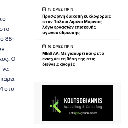
15 ΏΡΕΣ ΠΡΙΝ
Προσωρινή διακοπή κυκλοφορίας
το
στον Παλαιό Λιμένα Μύρινας
λόγω εργασιών επισκευής
 στο
αγωγού ύδρευσης
το 88-
16 ΏΡΕΣ ΠΡΙΝ
ον
ΜΕΒΓΑΛ: Με γιαούρτι και φέτα
λος. Ο
ενισχύει τη θέση της στις
διεθνείς αγορές
’ να
πάρει
91 στα