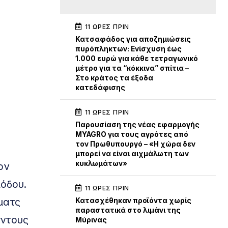
11 ΏΡΕΣ ΠΡΙΝ
Κατσαφάδος για αποζημιώσεις
πυρόπληκτων: Ενίσχυση έως
1.000 ευρώ για κάθε τετραγωνικό
μέτρο για τα “κόκκινα” σπίτια –
Στο κράτος τα έξοδα
κατεδάφισης
11 ΏΡΕΣ ΠΡΙΝ
Παρουσίαση της νέας εφαρμογής
MYAGRO για τους αγρότες από
τον Πρωθυπουργό – «Η χώρα δεν
μπορεί να είναι αιχμάλωτη των
κυκλωμάτων»
ον
ιόδου.
11 ΏΡΕΣ ΠΡΙΝ
 ματς
Κατασχέθηκαν προϊόντα χωρίς
παραστατικά στο λιμάνι της
όντους
Μύρινας