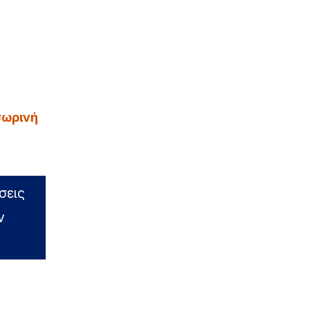
σωρινή
σεις
ν