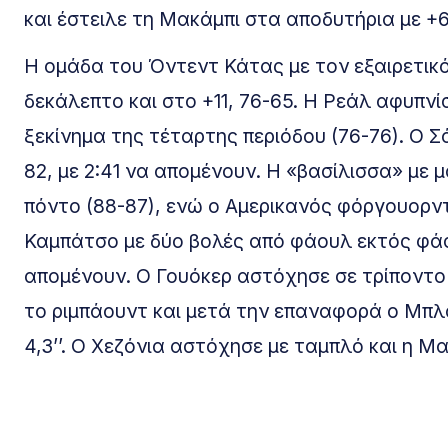
και έστειλε τη Μακάμπι στα αποδυτήρια με +6
Η ομάδα του Όντεντ Κάτας με τον εξαιρετικό
δεκάλεπτο και στο +11, 76-65. Η Ρεάλ αφυπνίσ
ξεκίνημα της τέταρτης περιόδου (76-76). Ο Σ
82, με 2:41 να απομένουν. Η «βασίλισσα» με 
πόντο (88-87), ενώ ο Αμερικανός φόργουορντ 
Καμπάτσο με δύο βολές από φάουλ εκτός φάση
απομένουν. O Γουόκερ αστόχησε σε τρίποντο
το ριμπάουντ και μετά την επαναφορά ο Μπλα
4,3’’. Ο Χεζόνια αστόχησε με ταμπλό και η Μα