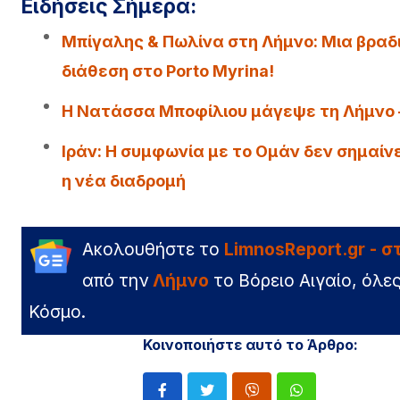
Ειδήσεις Σήμερα:
Μπίγαλης & Πωλίνα στη Λήμνο: Μια βραδι
διάθεση στο Porto Myrina!
Η Νατάσσα Μποφίλιου μάγεψε τη Λήμνο –
Iράν: Η συμφωνία με το Ομάν δεν σημαίν
η νέα διαδρομή
Ακολουθήστε το
LimnosReport.gr - 
από την
Λήμνο
το Βόρειο Αιγαίο, όλες
Κόσμο.
Κοινοποιήστε αυτό το Άρθρο: