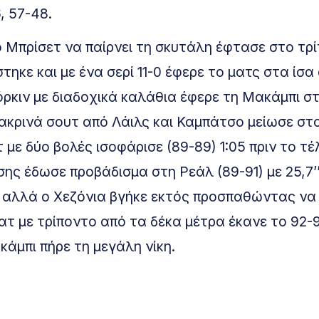
, 57-48.
 Μπρίσετ να παίρνει τη σκυτάλη έφτασε στο τρί
τηκε και με ένα σερί 11-0 έφερε το ματς στα ίσα
όρκιν με διαδοχικά καλάθια έφερε τη Μακάμπι σ
μακρινά σουτ από Λάιλς και Καμπάτσο μείωσε στ
με δύο βολές ισοφάρισε (89-89) 1:05 πριν το τέ
ς έδωσε προβάδισμα στη Ρεάλ (89-91) με 25,7’
 αλλά ο Χεζόνια βγήκε εκτός προσπαθώντας να 
τ με τρίποντο από τα δέκα μέτρα έκανε το 92-
κάμπι πήρε τη μεγάλη νίκη.