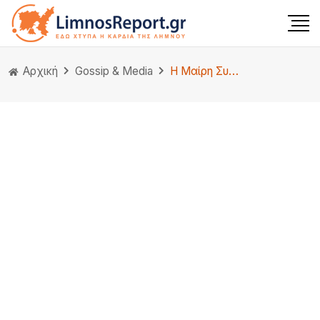
Αρχική
Gossip & Media
Η Μαίρη Συνατσάκη απαντά πρώτη φορά στις φήμες ότι είχε σχέση με την Ντορέττα Παπαδημητρίου