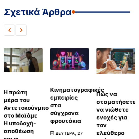
Σχετικά Άρθρα
GOSSIP & MEDIA
GOSSIP & MEDIA
GOSSIP & MEDIA
Κινηματογραφικές
Η πρώτη
Πώς να
εμπειρίες
μέρα του
σταματήσετε
στα
Αντετοκούνμπο
να νιώθετε
σύγχρονα
στο Μαϊάμι:
ενοχές για
φρουτάκια
Η υποδοχή-
τον
αποθέωση
ελεύθερο
ΔΕΥΤΈΡΑ, 27
και οι