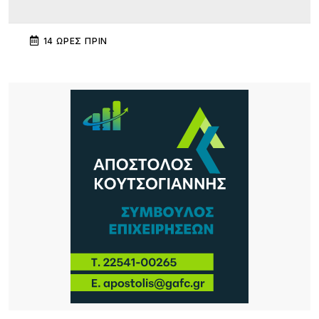
14 ΏΡΕΣ ΠΡΙΝ
Διεθνής κινητικότητα Erasmus+ εκπαιδευτικών
του ΕΠΑΛ Μύρινας στην Κίνα
14 ΏΡΕΣ ΠΡΙΝ
Λήμνος: Προγραμματισμένες διακοπές ρεύματος
14 ΏΡΕΣ ΠΡΙΝ
Πληρώνονται οι επιβάτες, παραμένουν
απλήρωτοι οι επιχειρηματίες: Τα δύο πρόσωπα
του Μεταφορικού Ισοδυνάμου
15 ΏΡΕΣ ΠΡΙΝ
Το τραγικό περιστατικό με το αγριογούρουνο
προβληματίζει – Μήπως ήρθε η ώρα να δούμε
σοβαρά και το ζήτημα των ελαφιών στη Λήμνο;
15 ΏΡΕΣ ΠΡΙΝ