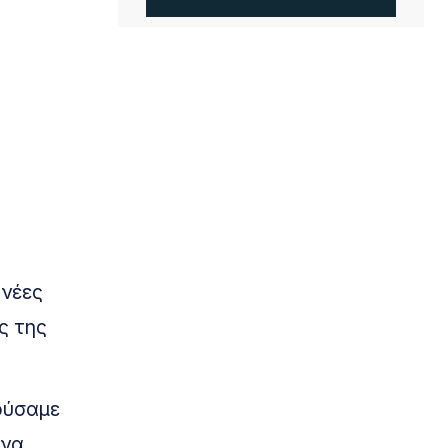
 νέες
ς της
ούσαμε
υνα