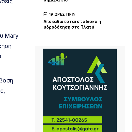
νσεις
σήμερα 9/8
19 ΏΡΕΣ ΠΡΙΝ
Αποκαθίσταται σταδιακά η
υδροδότηση στο Πλατύ
ου Mary
σκηση
α
μβαση
ς,