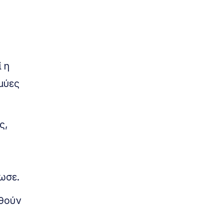
 η
μύες
ς,
ωσε.
ηθούν