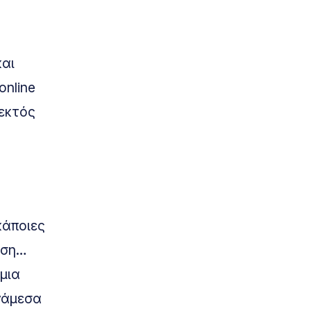
και
online
 εκτός
κάποιες
ηση…
μια
νάμεσα