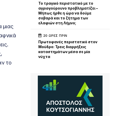
Το τραγικό περιστατικό με το
αγριογούρουνο προβληματίζει –
Μήπως ήρθε η ώρα να δούμε
σοβαρά και το ζήτημα των
ελαφιών στη Λήμνο;
α μιας
ξαφνικά
20 ΏΡΕΣ ΠΡΙΝ
Πρωτοφανές περιστατικό στον
εις.
Μούδρο: Τρεις διαρρήξεις
καταστημάτων μέσα σε μία
,
νύχτα
αν το