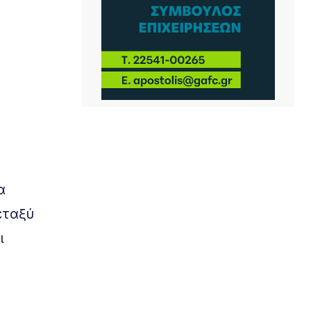
α
α
μεταξύ
ι