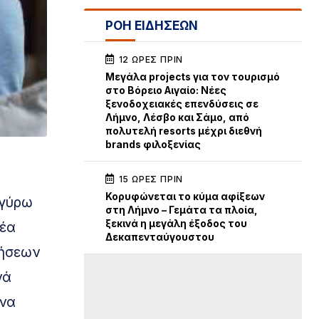
ΡΟΗ ΕΙΔΗΣΕΩΝ
12 ΏΡΕΣ ΠΡΙΝ
Μεγάλα projects για τον τουρισμό
στο Βόρειο Αιγαίο: Νέες
ξενοδοχειακές επενδύσεις σε
Λήμνο, Λέσβο και Σάμο, από
πολυτελή resorts μέχρι διεθνή
brands φιλοξενίας
15 ΏΡΕΣ ΠΡΙΝ
Κορυφώνεται το κύμα αφίξεων
 γύρω
στη Λήμνο – Γεμάτα τα πλοία,
ξεκινά η μεγάλη έξοδος του
νέα
Δεκαπενταύγουστου
δήσεων
νά
 να