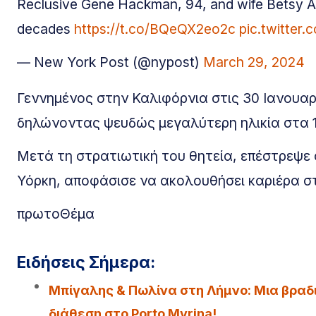
Reclusive Gene Hackman, 94, and wife Betsy Arak
decades
https://t.co/BQeQX2eo2c
pic.twitter
— New York Post (@nypost)
March 29, 2024
Γεννημένος στην Καλιφόρνια στις 30 Ιανουαρ
δηλώνοντας ψευδώς μεγαλύτερη ηλικία στα 16
Μετά τη στρατιωτική του θητεία, επέστρεψε 
Υόρκη, αποφάσισε να ακολουθήσει καριέρα στ
πρωτοΘέμα
Ειδήσεις Σήμερα:
Μπίγαλης & Πωλίνα στη Λήμνο: Μια βραδι
διάθεση στο Porto Myrina!