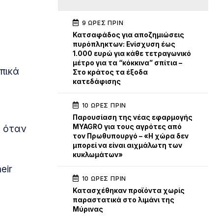
9 ΏΡΕΣ ΠΡΙΝ
Κατσαφάδος για αποζημιώσεις
πυρόπληκτων: Ενίσχυση έως
1.000 ευρώ για κάθε τετραγωνικό
μέτρο για τα “κόκκινα” σπίτια –
πικά
Στο κράτος τα έξοδα
κατεδάφισης
10 ΏΡΕΣ ΠΡΙΝ
Παρουσίαση της νέας εφαρμογής
MYAGRO για τους αγρότες από
, όταν
τον Πρωθυπουργό – «Η χώρα δεν
μπορεί να είναι αιχμάλωτη των
κυκλωμάτων»
eir
10 ΏΡΕΣ ΠΡΙΝ
Κατασχέθηκαν προϊόντα χωρίς
παραστατικά στο λιμάνι της
Μύρινας