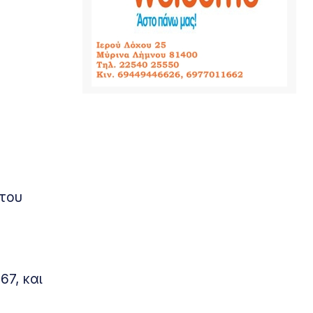
 του
67, και