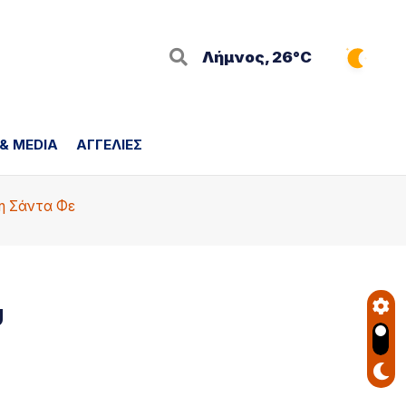
Λήμνος, 26°C
 & MEDIA
ΑΓΓΕΛΙΕΣ
τη Σάντα Φε
υ