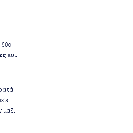
 δύο
ες
που
κρατά
x’s
 μαζί