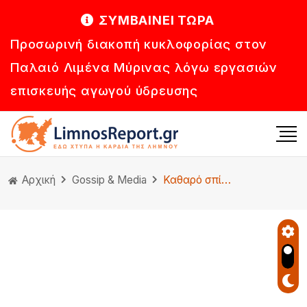
ΣΥΜΒΑΙΝΕΙ ΤΩΡΑ
Προσωρινή διακοπή κυκλοφορίας στον
Παλαιό Λιμένα Μύρινας λόγω εργασιών
επισκευής αγωγού ύδρευσης
Αρχική
Gossip & Media
Καθαρό σπίτι κάθε μέρα; 3 τρόποι να “στριμώξουμε” την καθαριότητα στο πρόγραμμά μας!