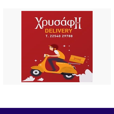
20 ΏΡΕΣ ΠΡΙΝ
Σ.Α.Ε.Κ. Λήμνου: Μια χρονιά γεμάτη δράσεις,
συνεργασίες και διακρίσεις
24 ΏΡΕΣ ΠΡΙΝ
«Όταν η Αγάπη Πλημμυρίζει την Πόλη»: Συναυλία
ελπίδας, πίστης και προσφοράς από την Ιερά
Μητρόπολη Λήμνου
1 ΗΜΈΡΑ ΠΡΙΝ
Εθελοντές ένωσαν τις δυνάμεις τους για μια
καθαρότερη Αγία Βαρβάρα στη Λήμνο
1 ΗΜΈΡΑ ΠΡΙΝ
Αεροδρόμιο Αθήνας: Νέα άνοδος 4,7% στην
επιβατική κίνηση τον Ιούλιο – Στα 19,68 εκατ. οι
επιβάτες στο επτάμηνο