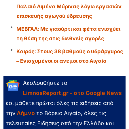
Παλαιό Λιμένα Μύρινας λόγω εργασιών
επισκευής αγωγού ύδρευσης
ΜΕΒΓΑΛ: Με γιαούρτι και φέτα ενισχύει
τη θέση της στις διεθνείς αγορές
Καιρός: Στους 38 βαθμούς ο υδράργυρος
– Ενισχυμένοι οι άνεμοι στο Αιγαίο
Ακολουθήστε το
LimnosReport.gr - στο Google News
και μάθετε πρώτοι όλες τις ειδήσεις από
την
Λήμνο
το Βόρειο Αιγαίο, όλες τις
τελευταίες Ειδήσεις από την Ελλάδα και