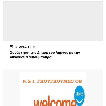
17 ΏΡΕΣ ΠΡΙΝ
Συνάντηση της Δημάρχου Λήμνου με την
οικογένεια Μπούμπουρα
17 ΏΡΕΣ ΠΡΙΝ
Σ.Α.Ε.Κ. Λήμνου: Μια χρονιά γεμάτη δράσεις,
συνεργασίες και διακρίσεις
21 ΏΡΕΣ ΠΡΙΝ
«Όταν η Αγάπη Πλημμυρίζει την Πόλη»: Συναυλία
ελπίδας, πίστης και προσφοράς από την Ιερά
Μητρόπολη Λήμνου