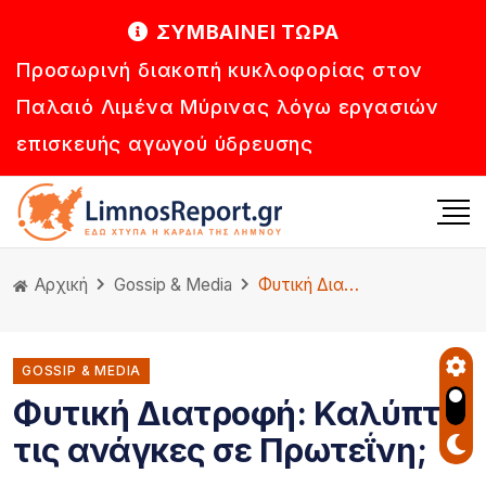
ΣΥΜΒΑΙΝΕΙ ΤΩΡΑ
Προσωρινή διακοπή κυκλοφορίας στον
Παλαιό Λιμένα Μύρινας λόγω εργασιών
επισκευής αγωγού ύδρευσης
Αρχική
Gossip & Media
Φυτική Διατροφή: Kαλύπτει τις ανάγκες σε Πρωτεΐνη;
GOSSIP & MEDIA
Φυτική Διατροφή: Kαλύπτει
τις ανάγκες σε Πρωτεΐνη;