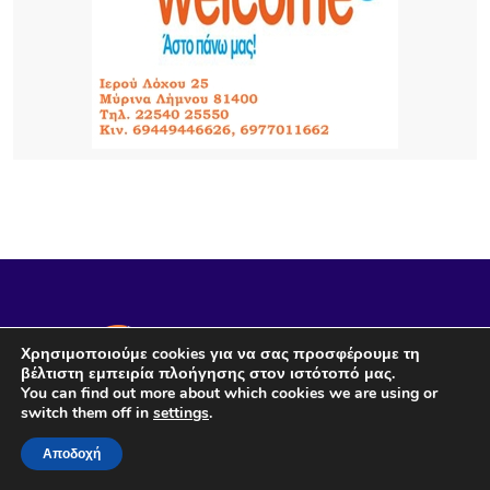
21 ΏΡΕΣ ΠΡΙΝ
Εθελοντές ένωσαν τις δυνάμεις τους για μια
καθαρότερη Αγία Βαρβάρα στη Λήμνο
22 ΏΡΕΣ ΠΡΙΝ
Αεροδρόμιο Αθήνας: Νέα άνοδος 4,7% στην
επιβατική κίνηση τον Ιούλιο – Στα 19,68 εκατ. οι
επιβάτες στο επτάμηνο
Χρησιμοποιούμε cookies για να σας προσφέρουμε τη
βέλτιστη εμπειρία πλοήγησης στον ιστότοπό μας.
You can find out more about which cookies we are using or
switch them off in
settings
.
Όροι Χρήσης
Επικοινωνία
Αποδοχή
Πολιτική Προσωπικών Δεδομένων