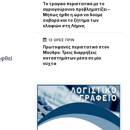
Το τραγικό περιστατικό με το
αγριογούρουνο προβληματίζει –
Μήπως ήρθε η ώρα να δούμε
σοβαρά και το ζήτημα των
ελαφιών στη Λήμνο;
13 ΏΡΕΣ ΠΡΙΝ
Πρωτοφανές περιστατικό στον
Μούδρο: Τρεις διαρρήξεις
ηφθεί
καταστημάτων μέσα σε μία
νύχτα