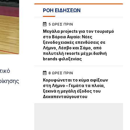
ΡΟΗ ΕΙΔΗΣΕΩΝ
5 ΏΡΕΣ ΠΡΙΝ
Μεγάλα projects για τον τουρισμό
στο Βόρειο Αιγαίο: Νέες
ξενοδοχειακές επενδύσεις σε
Λήμνο, Λέσβο και Σάμο, από
πολυτελή resorts μέχρι διεθνή
brands φιλοξενίας
τικό
8 ΏΡΕΣ ΠΡΙΝ
οίκησης
Κορυφώνεται το κύμα αφίξεων
στη Λήμνο – Γεμάτα τα πλοία,
ξεκινά η μεγάλη έξοδος του
Δεκαπενταύγουστου