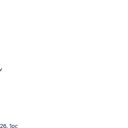
ν
α
26, 1ος