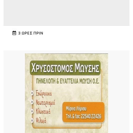
3 ΏΡΕΣ ΠΡΙΝ
Πανηγύρι στα Σβέρδια: Η Δάφνη κρατά ζωντανή
την παράδοση
3 ΏΡΕΣ ΠΡΙΝ
Ακρίβεια: Το μοσχάρι «εκτοξεύτηκε» κατά 28,4%
από τα τέλη του 2024
3 ΏΡΕΣ ΠΡΙΝ
Καιρός: Στα 40άρια θα «ψηθούν» δυτική και
βόρεια Ελλάδα – Έως 8 μποφόρ οι άνεμοι στο
Αιγαίο μέχρι Δεκαπενταύγουστο
17 ΏΡΕΣ ΠΡΙΝ
Μεγάλα projects για τον τουρισμό στο Βόρειο