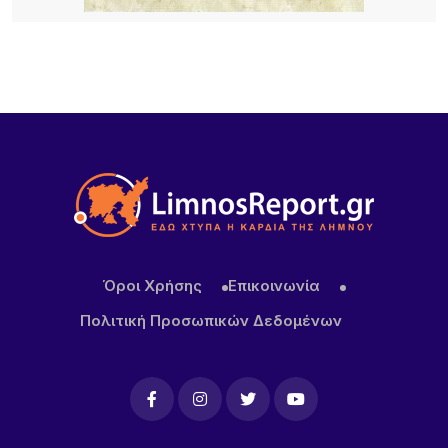
Αιγαίο: Νέες ξενοδοχειακές επενδύσεις σε Λήμνο,
Λέσβο και Σάμο, από πολυτελή resorts μέχρι
διεθνή brands φιλοξενίας
20 ΏΡΕΣ ΠΡΙΝ
Κορυφώνεται το κύμα αφίξεων στη Λήμνο –
Γεμάτα τα πλοία, ξεκινά η μεγάλη έξοδος του
Δεκαπενταύγουστου
Όροι Χρήσης
Επικοινωνία
Πολιτική Προσωπικών Δεδομένων