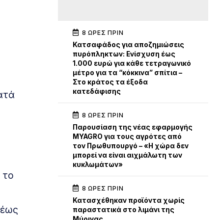
8 ΏΡΕΣ ΠΡΙΝ
Κατσαφάδος για αποζημιώσεις
πυρόπληκτων: Ενίσχυση έως
1.000 ευρώ για κάθε τετραγωνικό
μέτρο για τα “κόκκινα” σπίτια –
Στο κράτος τα έξοδα
κατεδάφισης
ατά
8 ΏΡΕΣ ΠΡΙΝ
Παρουσίαση της νέας εφαρμογής
MYAGRO για τους αγρότες από
τον Πρωθυπουργό – «Η χώρα δεν
μπορεί να είναι αιχμάλωτη των
κυκλωμάτων»
 το
8 ΏΡΕΣ ΠΡΙΝ
Κατασχέθηκαν προϊόντα χωρίς
 έως
παραστατικά στο λιμάνι της
Μύρινας