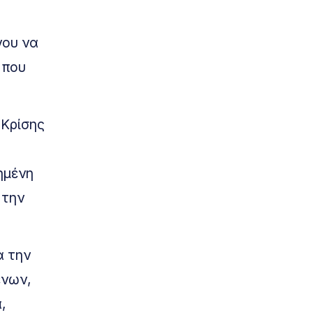
νου να
 που
 Κρίσης
ημένη
 την
α την
ένων,
,