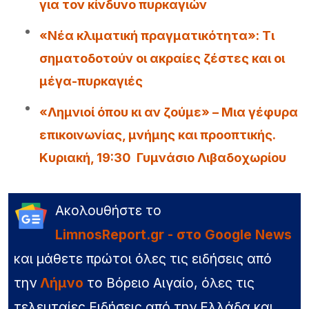
για τον κίνδυνο πυρκαγιών
«Νέα κλιματική πραγματικότητα»: Τι
σηματοδοτούν οι ακραίες ζέστες και οι
μέγα-πυρκαγιές
«Λημνιοί όπου κι αν ζούμε» – Μια γέφυρα
επικοινωνίας, μνήμης και προοπτικής.
Κυριακή, 19:30 Γυμνάσιο Λιβαδοχωρίου
Ακολουθήστε το
LimnosReport.gr - στο Google News
και μάθετε πρώτοι όλες τις ειδήσεις από
την
Λήμνο
το Βόρειο Αιγαίο, όλες τις
τελευταίες Ειδήσεις από την Ελλάδα και