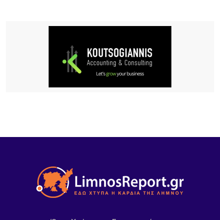
70% για επενδύσεις αγροτών και συλλογικών
σχημάτων – Σημαντική ευκαιρία και για τη Λήμνο
10 ΏΡΕΣ ΠΡΙΝ
Κύκλος Ομιλιών για τα 100 χρόνια της Νέας
Κούταλης Ιστορία, προσωπικότητες και
συλλογική μνήμη 9, 10 Αυγούστου 2026 |
Αποθήκη, Μύρινα
11 ΏΡΕΣ ΠΡΙΝ
Νέα τουρκική πρόκληση στο Αιγαίο – Η Λήμνος στο
επίκεντρο των εξελίξεων
11 ΏΡΕΣ ΠΡΙΝ
Πανηγύρι στα Σβέρδια: Η Δάφνη κρατά ζωντανή
την παράδοση
12 ΏΡΕΣ ΠΡΙΝ
Ακρίβεια: Το μοσχάρι «εκτοξεύτηκε» κατά 28,4%
από τα τέλη του 2024