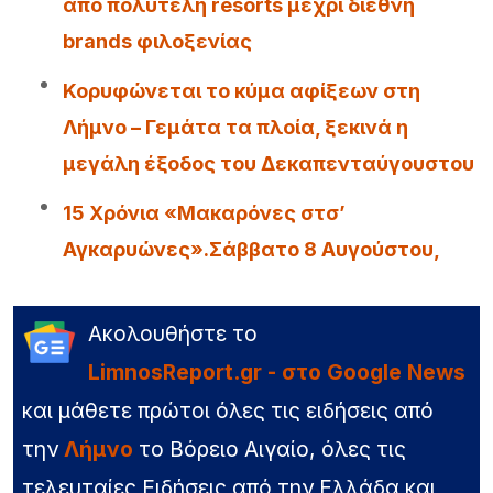
από πολυτελή resorts μέχρι διεθνή
brands φιλοξενίας
Κορυφώνεται το κύμα αφίξεων στη
Λήμνο – Γεμάτα τα πλοία, ξεκινά η
μεγάλη έξοδος του Δεκαπενταύγουστου
15 Χρόνια «Μακαρόνες στσ’
Αγκαρυώνες».Σάββατο 8 Αυγούστου,
Ακολουθήστε το
LimnosReport.gr - στο Google News
και μάθετε πρώτοι όλες τις ειδήσεις από
την
Λήμνο
το Βόρειο Αιγαίο, όλες τις
τελευταίες Ειδήσεις από την Ελλάδα και