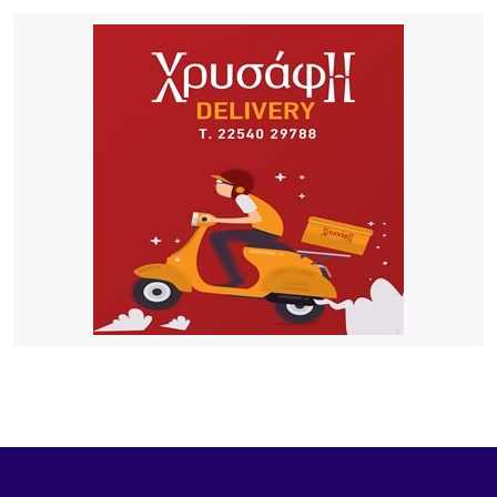
19 ΏΡΕΣ ΠΡΙΝ
Λήμνος: Προγραμματισμένες διακοπές ρεύματος
19 ΏΡΕΣ ΠΡΙΝ
Πληρώνονται οι επιβάτες, παραμένουν
απλήρωτοι οι επιχειρηματίες: Τα δύο πρόσωπα
του Μεταφορικού Ισοδυνάμου
20 ΏΡΕΣ ΠΡΙΝ
Το τραγικό περιστατικό με το αγριογούρουνο
προβληματίζει – Μήπως ήρθε η ώρα να δούμε
σοβαρά και το ζήτημα των ελαφιών στη Λήμνο;
21 ΏΡΕΣ ΠΡΙΝ
Πρωτοφανές περιστατικό στον Μούδρο: Τρεις
διαρρήξεις καταστημάτων μέσα σε μία νύχτα