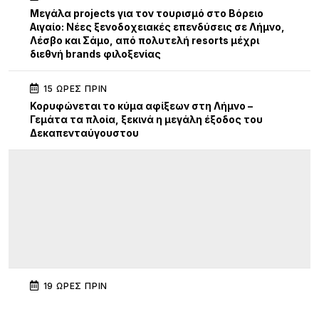
Μεγάλα projects για τον τουρισμό στο Βόρειο
Αιγαίο: Νέες ξενοδοχειακές επενδύσεις σε Λήμνο,
Λέσβο και Σάμο, από πολυτελή resorts μέχρι
διεθνή brands φιλοξενίας
15 ΏΡΕΣ ΠΡΙΝ
Κορυφώνεται το κύμα αφίξεων στη Λήμνο –
Γεμάτα τα πλοία, ξεκινά η μεγάλη έξοδος του
Δεκαπενταύγουστου
19 ΏΡΕΣ ΠΡΙΝ
Διεθνής κινητικότητα Erasmus+ εκπαιδευτικών
του ΕΠΑΛ Μύρινας στην Κίνα