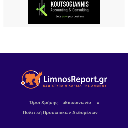
Σωματεία Β. Αιγαίου
4 ΏΡΕΣ ΠΡΙΝ
Πολιτιστικός Σύλλογος Νέας Κούταλης
«Νόστος»: Αναβίωση της παραδοσιακής
επεξεργασίας σφουγγαριών στη Νέα Κούταλη/
Πέμπτη 13 Αυγούστου, 19:30 .
4 ΏΡΕΣ ΠΡΙΝ
Ο Σύλλογος Φίλων της Παλιάς Μητρόπολης για
την ακύρωση εκτέλεση του έργου «Συντήρηση –
ανακατασκευή περίφραξης του οικοπέδου της
Μητρόπολης Μύρινας Λήμνου.
6 ΏΡΕΣ ΠΡΙΝ
Καιρός σήμερα: Με σχεδόν 40άρια και ισχυρά
Όροι Χρήσης
Επικοινωνία
μελτέμια η έξοδος του Δεκαπεντάγουστου
Πολιτική Προσωπικών Δεδομένων