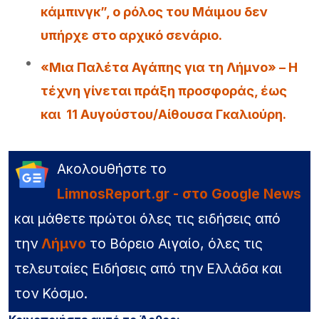
κάμπινγκ”, ο ρόλος του Μάιμου δεν
υπήρχε στο αρχικό σενάριο.
«Μια Παλέτα Αγάπης για τη Λήμνο» – Η
τέχνη γίνεται πράξη προσφοράς, έως
και 11 Αυγούστου/Αίθουσα Γκαλιούρη.
Ακολουθήστε το
LimnosReport.gr - στο Google News
και μάθετε πρώτοι όλες τις ειδήσεις από
την
Λήμνο
το Βόρειο Αιγαίο, όλες τις
τελευταίες Ειδήσεις από την Ελλάδα και
τον Κόσμο.