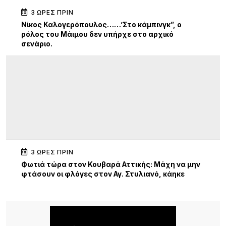
3 ΏΡΕΣ ΠΡΙΝ
Νίκος Καλογερόπουλος……’Στο κάμπινγκ”, ο
ρόλος του Μάιμου δεν υπήρχε στο αρχικό
σενάριο.
3 ΏΡΕΣ ΠΡΙΝ
Φωτιά τώρα στον Κουβαρά Αττικής: Μάχη να μην
φτάσουν οι φλόγες στον Αγ. Στυλιανό, κάηκε
κτηνοτροφική μονάδα – 112 για εκκένωση
4 ΏΡΕΣ ΠΡΙΝ
Ειδικό Ηλεκτρονικό Μητρώο για τα Πολιτιστικά