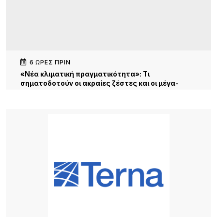
6 ΏΡΕΣ ΠΡΙΝ
«Νέα κλιματική πραγματικότητα»: Τι
σηματοδοτούν οι ακραίες ζέστες και οι μέγα-
πυρκαγιές
10 ΏΡΕΣ ΠΡΙΝ
«Λημνιοί όπου κι αν ζούμε» – Μια γέφυρα
επικοινωνίας, μνήμης και προοπτικής. Κυριακή,
19:30 Γυμνάσιο Λιβαδοχωρίου
13 ΏΡΕΣ ΠΡΙΝ
Σχέδια Βελτίωσης: Έρχονται επιδοτήσεις έως
70% για επενδύσεις αγροτών και συλλογικών
σχημάτων – Σημαντική ευκαιρία και για τη Λήμνο