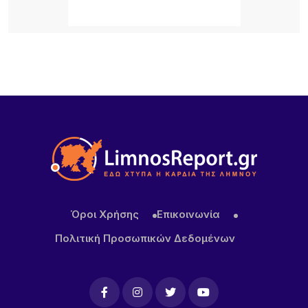
14 ΏΡΕΣ ΠΡΙΝ
Κύκλος Ομιλιών για τα 100 χρόνια της Νέας
Κούταλης Ιστορία, προσωπικότητες και
συλλογική μνήμη 9, 10 Αυγούστου 2026 |
Αποθήκη, Μύρινα
15 ΏΡΕΣ ΠΡΙΝ
Νέα τουρκική πρόκληση στο Αιγαίο – Η Λήμνος στο
επίκεντρο των εξελίξεων
15 ΏΡΕΣ ΠΡΙΝ
Πανηγύρι στα Σβέρδια: Η Δάφνη κρατά ζωντανή
την παράδοση
Όροι Χρήσης
Επικοινωνία
Πολιτική Προσωπικών Δεδομένων