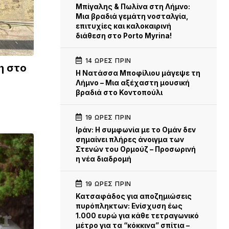
Μπίγαλης & Πωλίνα στη Λήμνο:
Μια βραδιά γεμάτη νοσταλγία,
επιτυχίες και καλοκαιρινή
διάθεση στο Porto Myrina!
14 ΏΡΕΣ ΠΡΙΝ
η στο
Η Νατάσσα Μποφίλιου μάγεψε τη
Λήμνο – Μια αξέχαστη μουσική
βραδιά στο Κοντοπούλι
19 ΏΡΕΣ ΠΡΙΝ
Iράν: Η συμφωνία με το Ομάν δεν
σημαίνει πλήρες άνοιγμα των
Στενών του Ορμούζ – Προσωρινή
η νέα διαδρομή
19 ΏΡΕΣ ΠΡΙΝ
Κατσαφάδος για αποζημιώσεις
πυρόπληκτων: Ενίσχυση έως
1.000 ευρώ για κάθε τετραγωνικό
μέτρο για τα “κόκκινα” σπίτια –