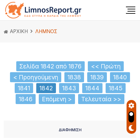
ΑΡΧΙΚΗ
ΛΗΜΝΟΣ
Σελίδα 1842 από 1876
<< Πρώτη
< Προηγούμενη
1838
1839
1840
1841
1842
1843
1844
1845
1846
Επόμενη >
Τελευταία >>
ΔΙΑΦΗΜΙΣΗ