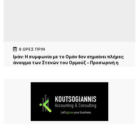
9 ΏΡΕΣ ΠΡΙΝ
Iράν: Η συμφωνία με το Ομάν δεν σημαίνει πλήρες
άνοιγμα των Στενών του Ορμούζ – Προσωρινή η
νέα διαδρομή
9 ΏΡΕΣ ΠΡΙΝ
Κατσαφάδος για αποζημιώσεις πυρόπληκτων:
Ενίσχυση έως 1.000 ευρώ για κάθε τετραγωνικό
μέτρο για τα “κόκκινα” σπίτια – Στο κράτος τα
έξοδα κατεδάφισης
10 ΏΡΕΣ ΠΡΙΝ
Παρουσίαση της νέας εφαρμογής MYAGRO για
τους αγρότες από τον Πρωθυπουργό – «Η χώρα