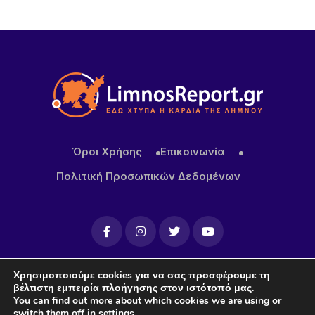
δεν μπορεί να είναι αιχμάλωτη των κυκλωμάτων»
10 ΏΡΕΣ ΠΡΙΝ
Κατασχέθηκαν προϊόντα χωρίς παραστατικά στο
λιμάνι της Μύρινας
14 ΏΡΕΣ ΠΡΙΝ
Προσωρινή διακοπή κυκλοφορίας στον Παλαιό
Λιμένα Μύρινας λόγω εργασιών επισκευής αγωγού
Όροι Χρήσης
Επικοινωνία
ύδρευσης
Πολιτική Προσωπικών Δεδομένων
14 ΏΡΕΣ ΠΡΙΝ
ΜΕΒΓΑΛ: Με γιαούρτι και φέτα ενισχύει τη θέση
της στις διεθνείς αγορές
Χρησιμοποιούμε cookies για να σας προσφέρουμε τη
2026
© LimnosReport.gr all right reserved by
βέλτιστη εμπειρία πλοήγησης στον ιστότοπό μας.
You can find out more about which cookies we are using or
Hotelid.gr
switch them off in
settings
.