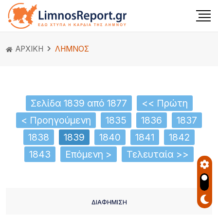
ΑΡΧΙΚΗ
ΛΗΜΝΟΣ
Σελίδα 1839 από 1877
<< Πρώτη
< Προηγούμενη
1835
1836
1837
1838
1839
1840
1841
1842
1843
Επόμενη >
Τελευταία >>
ΔΙΑΦΗΜΙΣΗ