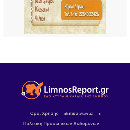
σχημάτων – Σημαντική ευκαιρία και για τη Λήμνο
13 ΏΡΕΣ ΠΡΙΝ
Κύκλος Ομιλιών για τα 100 χρόνια της Νέας
Κούταλης Ιστορία, προσωπικότητες και
συλλογική μνήμη 9, 10 Αυγούστου 2026 |
Αποθήκη, Μύρινα
14 ΏΡΕΣ ΠΡΙΝ
Νέα τουρκική πρόκληση στο Αιγαίο – Η Λήμνος στο
επίκεντρο των εξελίξεων
14 ΏΡΕΣ ΠΡΙΝ
Πανηγύρι στα Σβέρδια: Η Δάφνη κρατά ζωντανή
την παράδοση
Όροι Χρήσης
Επικοινωνία
Πολιτική Προσωπικών Δεδομένων