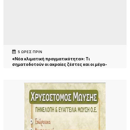
5 ΏΡΕΣ ΠΡΙΝ
«Νέα κλιματική πραγματικότητα»: Τι
σηματοδοτούν οι ακραίες ζέστες και οι μέγα-
πυρκαγιές
9 ΏΡΕΣ ΠΡΙΝ
«Λημνιοί όπου κι αν ζούμε» – Μια γέφυρα
επικοινωνίας, μνήμης και προοπτικής. Κυριακή,
19:30 Γυμνάσιο Λιβαδοχωρίου
13 ΏΡΕΣ ΠΡΙΝ
Σχέδια Βελτίωσης: Έρχονται επιδοτήσεις έως
70% για επενδύσεις αγροτών και συλλογικών