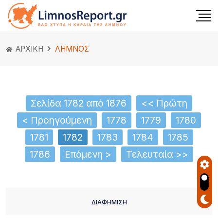
ΑΡΧΙΚΗ
ΛΗΜΝΟΣ
Σελίδα 1782 από 1876
<< Πρώτη
< Προηγούμενη
1778
1779
1780
1781
1782
1783
1784
1785
1786
Επόμενη >
Τελευταία >>
ΔΙΑΦΗΜΙΣΗ