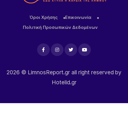
προβληματίζει – Μήπως ήρθε η ώρα να δούμε
σοβαρά και το ζήτημα των ελαφιών στη Λήμνο;
Όροι Χρήσης
Επικοινωνία
15 ΏΡΕΣ ΠΡΙΝ
Πολιτική Προσωπικών Δεδομένων
Πρωτοφανές περιστατικό στον Μούδρο: Τρεις
διαρρήξεις καταστημάτων μέσα σε μία νύχτα
2026
© LimnosReport.gr all right reserved by
Hotelid.gr