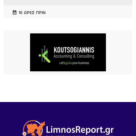
10 ΏΡΕΣ ΠΡΙΝ
15 Χρόνια «Μακαρόνες στσ’
Αγκαρυώνες».Σάββατο 8 Αυγούστου,
14 ΏΡΕΣ ΠΡΙΝ
Διεθνής κινητικότητα Erasmus+ εκπαιδευτικών
του ΕΠΑΛ Μύρινας στην Κίνα
14 ΏΡΕΣ ΠΡΙΝ
Λήμνος: Προγραμματισμένες διακοπές ρεύματος
14 ΏΡΕΣ ΠΡΙΝ
Πληρώνονται οι επιβάτες, παραμένουν
απλήρωτοι οι επιχειρηματίες: Τα δύο πρόσωπα
του Μεταφορικού Ισοδυνάμου
15 ΏΡΕΣ ΠΡΙΝ
Το τραγικό περιστατικό με το αγριογούρουνο