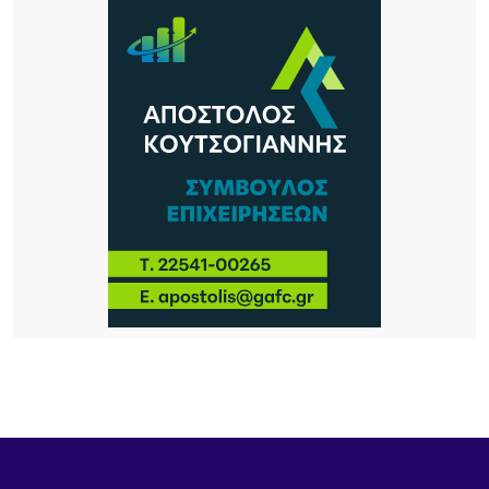
Συνάντηση της Δημάρχου Λήμνου με την
οικογένεια Μπούμπουρα
20 ΏΡΕΣ ΠΡΙΝ
Σ.Α.Ε.Κ. Λήμνου: Μια χρονιά γεμάτη δράσεις,
συνεργασίες και διακρίσεις
24 ΏΡΕΣ ΠΡΙΝ
«Όταν η Αγάπη Πλημμυρίζει την Πόλη»: Συναυλία
ελπίδας, πίστης και προσφοράς από την Ιερά
Μητρόπολη Λήμνου
1 ΗΜΈΡΑ ΠΡΙΝ
Εθελοντές ένωσαν τις δυνάμεις τους για μια
καθαρότερη Αγία Βαρβάρα στη Λήμνο
1 ΗΜΈΡΑ ΠΡΙΝ
Αεροδρόμιο Αθήνας: Νέα άνοδος 4,7% στην
επιβατική κίνηση τον Ιούλιο – Στα 19,68 εκατ. οι
επιβάτες στο επτάμηνο