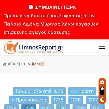
ΣΥΜΒΑΙΝΕΙ ΤΩΡΑ
Προσωρινή διακοπή κυκλοφορίας στον
Παλαιό Λιμένα Μύρινας λόγω εργασιών
επισκευής αγωγού ύδρευσης
ΑΡΧΙΚΗ
ΛΗΜΝΟΣ
Σελίδα 1779 από 1875
<< Πρώτη
< Προηγούμενη
1775
1776
1777
1778
1779
1780
1781
1782
1783