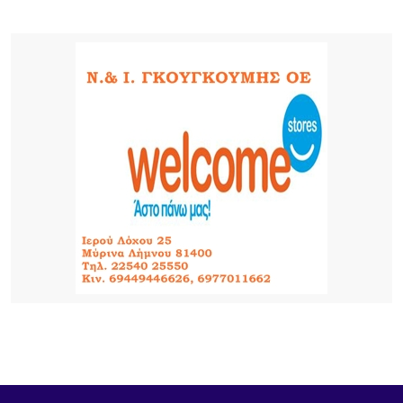
νέα διαδρομή
17 ΏΡΕΣ ΠΡΙΝ
Κατσαφάδος για αποζημιώσεις πυρόπληκτων:
Ενίσχυση έως 1.000 ευρώ για κάθε τετραγωνικό
μέτρο για τα “κόκκινα” σπίτια – Στο κράτος τα
έξοδα κατεδάφισης
17 ΏΡΕΣ ΠΡΙΝ
Παρουσίαση της νέας εφαρμογής MYAGRO για
τους αγρότες από τον Πρωθυπουργό – «Η χώρα
δεν μπορεί να είναι αιχμάλωτη των κυκλωμάτων»
18 ΏΡΕΣ ΠΡΙΝ
Κατασχέθηκαν προϊόντα χωρίς παραστατικά στο
λιμάνι της Μύρινας
22 ΏΡΕΣ ΠΡΙΝ
Προσωρινή διακοπή κυκλοφορίας στον Παλαιό
Λιμένα Μύρινας λόγω εργασιών επισκευής αγωγού
ύδρευσης