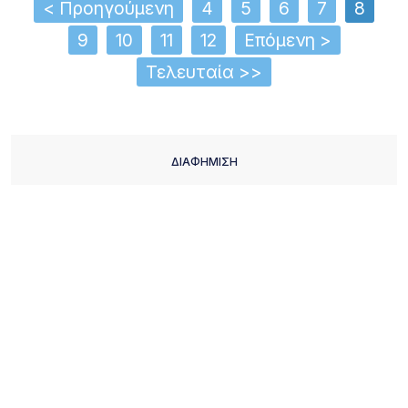
< Προηγούμενη
4
5
6
7
8
9
10
11
12
Επόμενη >
Τελευταία >>
ΔΙΑΦΗΜΙΣΗ