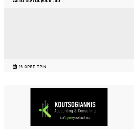
Δεκαπενταύγουστου
16 ΏΡΕΣ ΠΡΙΝ
15 Χρόνια «Μακαρόνες στσ’
Αγκαρυώνες».Σάββατο 8 Αυγούστου,
20 ΏΡΕΣ ΠΡΙΝ
Διεθνής κινητικότητα Erasmus+ εκπαιδευτικών
του ΕΠΑΛ Μύρινας στην Κίνα
20 ΏΡΕΣ ΠΡΙΝ
Λήμνος: Προγραμματισμένες διακοπές ρεύματος