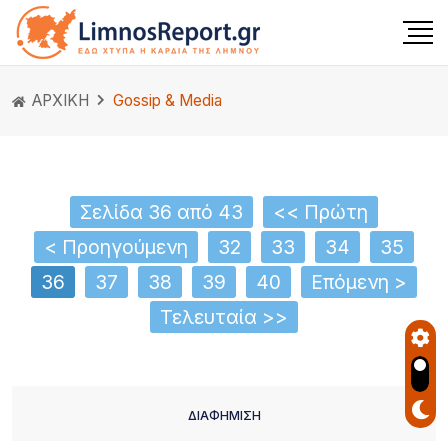
ΑΡΧΙΚΗ
Gossip & Media
Σελίδα 36 από 43
<< Πρώτη
< Προηγούμενη
32
33
34
35
36
37
38
39
40
Επόμενη >
Τελευταία >>
ΔΙΑΦΗΜΙΣΗ