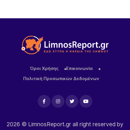
20 ΏΡΕΣ ΠΡΙΝ
Πληρώνονται οι επιβάτες, παραμένουν
απλήρωτοι οι επιχειρηματίες: Τα δύο πρόσωπα
του Μεταφορικού Ισοδυνάμου
21 ΏΡΕΣ ΠΡΙΝ
Το τραγικό περιστατικό με το αγριογούρουνο
προβληματίζει – Μήπως ήρθε η ώρα να δούμε
σοβαρά και το ζήτημα των ελαφιών στη Λήμνο;
Όροι Χρήσης
Επικοινωνία
21 ΏΡΕΣ ΠΡΙΝ
Πολιτική Προσωπικών Δεδομένων
Πρωτοφανές περιστατικό στον Μούδρο: Τρεις
διαρρήξεις καταστημάτων μέσα σε μία νύχτα
2026
© LimnosReport.gr all right reserved by