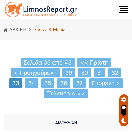
ΑΡΧΙΚΗ
Gossip & Media
Σελίδα 33 από 43
<< Πρώτη
< Προηγούμενη
29
30
31
32
33
34
35
36
37
Επόμενη >
Τελευταία >>
ΔΙΑΦΗΜΙΣΗ