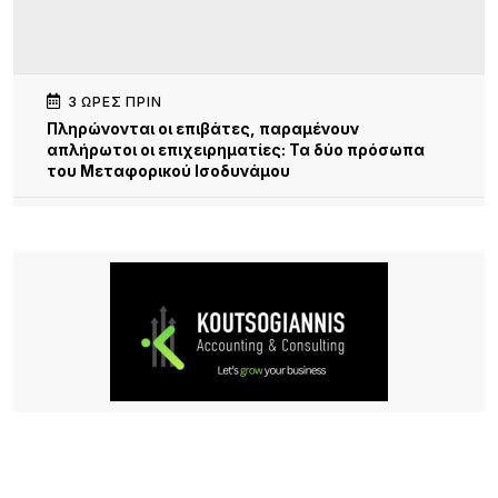
3 ΏΡΕΣ ΠΡΙΝ
Πληρώνονται οι επιβάτες, παραμένουν
απλήρωτοι οι επιχειρηματίες: Τα δύο πρόσωπα
του Μεταφορικού Ισοδυνάμου
4 ΏΡΕΣ ΠΡΙΝ
Το τραγικό περιστατικό με το αγριογούρουνο
προβληματίζει – Μήπως ήρθε η ώρα να δούμε
σοβαρά και το ζήτημα των ελαφιών στη Λήμνο;
4 ΏΡΕΣ ΠΡΙΝ
Πρωτοφανές περιστατικό στον Μούδρο: Τρεις
διαρρήξεις καταστημάτων μέσα σε μία νύχτα
5 ΏΡΕΣ ΠΡΙΝ
Ο Ηρακλής Ατσικής προσκαλεί σε μια μεγάλη