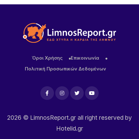
καλοκαιρινή χοροεσπερίδα στην καρδιά του
χωριού
6 ΏΡΕΣ ΠΡΙΝ
Για δεύτερη φορά φέτος ο Χρήστος Νέζος στη
Λήμνο – Οι φημισμένες «Μακαρόνες στς
Αγκαριώνες» ταξιδεύουν σε όλη την Ελλάδα
6 ΏΡΕΣ ΠΡΙΝ
Όροι Χρήσης
Επικοινωνία
Λουκέτα της ΑΑΔΕ σε επιχειρήσεις της Λήμνου
Πολιτική Προσωπικών Δεδομένων
μετά από αιφνιδιαστικούς ελέγχους
2026
© LimnosReport.gr all right reserved by
Hotelid.gr