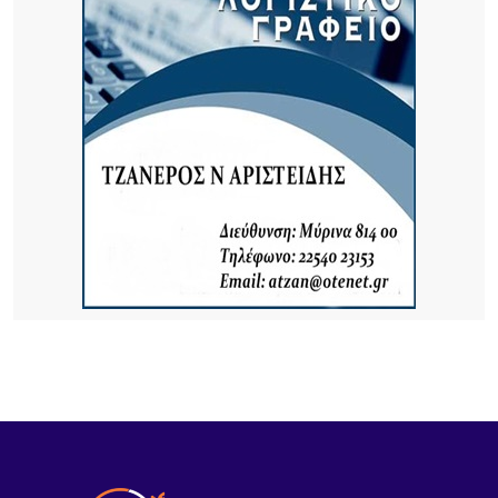
6 ΏΡΕΣ ΠΡΙΝ
Τρεις συλλήψεις σε Λέσβο και Κορινθία για
πρόκληση πυρκαγιών από αμέλεια
7 ΏΡΕΣ ΠΡΙΝ
Καιρός: Ζέστη με 32 βαθμούς και ισχυροί βοριάδες
έως 7 μποφόρ σήμερα 9/8
20 ΏΡΕΣ ΠΡΙΝ
Αποκαθίσταται σταδιακά η υδροδότηση στο
Πλατύ