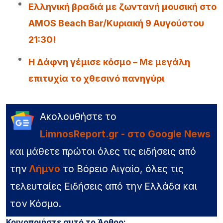
Ελληνική βραδιά με ζωντανή μουσική στο
AMOS Beach Bar/Κυριακή 9 Αυγούστου
21:30!
Η Δάφνη γέμισε κόσμο – Με μεγάλη
επιτυχία το χθεσινό πανηγύρι
Ακολουθήστε το
LimnosReport.gr - στο Google News
και μάθετε πρώτοι όλες τις ειδήσεις από
την
Λήμνο
το Βόρειο Αιγαίο, όλες τις
τελευταίες Ειδήσεις από την Ελλάδα και
τον Κόσμο.
Κοινοποιήστε αυτό το Άρθρο: