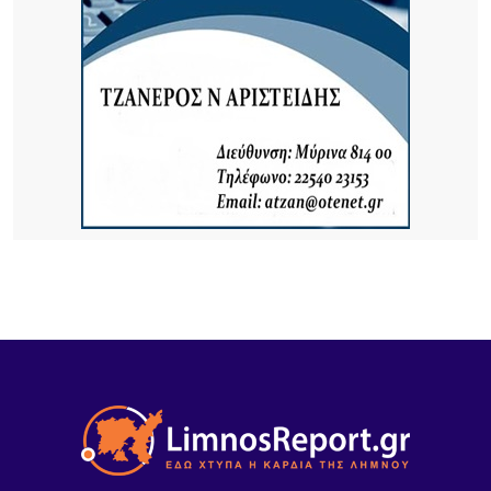
9 ΏΡΕΣ ΠΡΙΝ
Κύκλος Ομιλιών για τα 100 χρόνια της Νέας
Κούταλης Ιστορία, προσωπικότητες και
συλλογική μνήμη 9, 10 Αυγούστου 2026 |
Αποθήκη, Μύρινα
11 ΏΡΕΣ ΠΡΙΝ
Νέα τουρκική πρόκληση στο Αιγαίο – Η Λήμνος στο
επίκεντρο των εξελίξεων
11 ΏΡΕΣ ΠΡΙΝ
Πανηγύρι στα Σβέρδια: Η Δάφνη κρατά ζωντανή
την παράδοση
11 ΏΡΕΣ ΠΡΙΝ
Ακρίβεια: Το μοσχάρι «εκτοξεύτηκε» κατά 28,4%
από τα τέλη του 2024