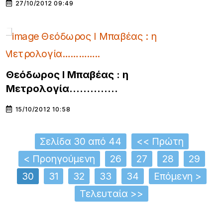
27/10/2012 09:49
Θεόδωρος Ι Μπαβέας : η
Μετρολογία…………..
15/10/2012 10:58
Σελίδα 30 από 44
<< Πρώτη
< Προηγούμενη
26
27
28
29
30
31
32
33
34
Επόμενη >
Τελευταία >>