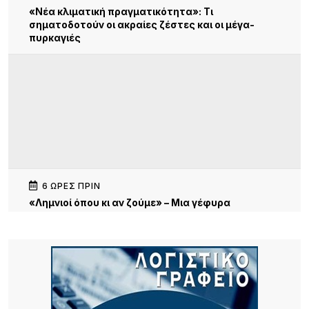
«Νέα κλιματική πραγματικότητα»: Τι
σηματοδοτούν οι ακραίες ζέστες και οι μέγα-
πυρκαγιές
6 ΏΡΕΣ ΠΡΙΝ
«Λημνιοί όπου κι αν ζούμε» – Μια γέφυρα
επικοινωνίας, μνήμης και προοπτικής. Κυριακή,
19:30 Γυμνάσιο Λιβαδοχωρίου
9 ΏΡΕΣ ΠΡΙΝ
Σχέδια Βελτίωσης: Έρχονται επιδοτήσεις έως
70% για επενδύσεις αγροτών και συλλογικών
σχημάτων – Σημαντική ευκαιρία και για τη Λήμνο