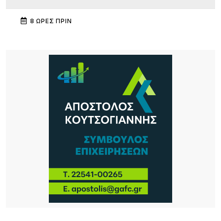
8 ΏΡΕΣ ΠΡΙΝ
Διεθνής κινητικότητα Erasmus+ εκπαιδευτικών
του ΕΠΑΛ Μύρινας στην Κίνα
8 ΏΡΕΣ ΠΡΙΝ
Λήμνος: Προγραμματισμένες διακοπές ρεύματος
8 ΏΡΕΣ ΠΡΙΝ
Πληρώνονται οι επιβάτες, παραμένουν
απλήρωτοι οι επιχειρηματίες: Τα δύο πρόσωπα
του Μεταφορικού Ισοδυνάμου
9 ΏΡΕΣ ΠΡΙΝ
Το τραγικό περιστατικό με το αγριογούρουνο
προβληματίζει – Μήπως ήρθε η ώρα να δούμε
σοβαρά και το ζήτημα των ελαφιών στη Λήμνο;
10 ΏΡΕΣ ΠΡΙΝ