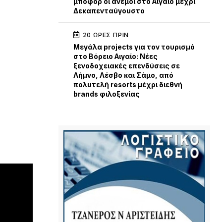
μποφόρ οι άνεμοι στο Αιγαίο μέχρι
Δεκαπενταύγουστο
20 ΏΡΕΣ ΠΡΙΝ
Μεγάλα projects για τον τουρισμό
στο Βόρειο Αιγαίο: Νέες
ξενοδοχειακές επενδύσεις σε
Λήμνο, Λέσβο και Σάμο, από
πολυτελή resorts μέχρι διεθνή
brands φιλοξενίας