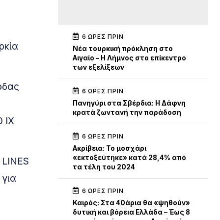
6 ΏΡΕΣ ΠΡΙΝ
ρκία
Νέα τουρκική πρόκληση στο
Αιγαίο – Η Λήμνος στο επίκεντρο
των εξελίξεων
ρδας
6 ΏΡΕΣ ΠΡΙΝ
Πανηγύρι στα Σβέρδια: Η Δάφνη
κρατά ζωντανή την παράδοση
0 ΙΧ
6 ΏΡΕΣ ΠΡΙΝ
Ακρίβεια: Το μοσχάρι
«εκτοξεύτηκε» κατά 28,4% από
 LINES
τα τέλη του 2024
 για
6 ΏΡΕΣ ΠΡΙΝ
Καιρός: Στα 40άρια θα «ψηθούν»
δυτική και βόρεια Ελλάδα – Έως 8