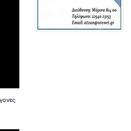
άγονες