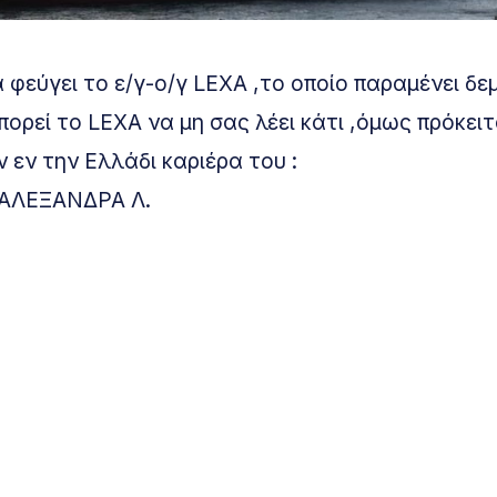
 φεύγει το ε/γ-ο/γ LEXA ,το οποίο παραμένει δε
εί το LEXA να μη σας λέει κάτι ,όμως πρόκειτα
ν εν την Ελλάδι καριέρα του :
 ΑΛΕΞΑΝΔΡΑ Λ.