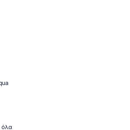
qua
ι όλα