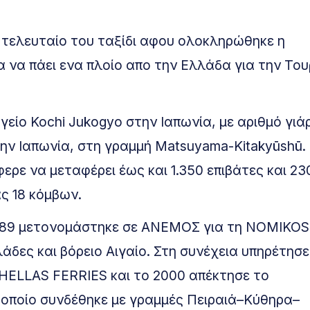
το τελευταίο του ταξίδι αφου ολοκληρώθηκε η
α να πάει ενα πλοίο απο την Ελλάδα για την Του
είο Kochi Jukogyo στην Ιαπωνία, με αριθμό γιά
ην Ιαπωνία, στη γραμμή Matsuyama-Kitakyūshū.
άφερε να μεταφέρει έως και 1.350 επιβάτες και 23
ς 18 κόμβων.
 1989 μετονομάστηκε σε ΑΝΕΜΟΣ για τη NOMIKOS
δες και βόρειο Αιγαίο. Στη συνέχεια υπηρέτησε
HELLAS FERRIES και το 2000 απέκτησε το
οποίο συνδέθηκε με γραμμές Πειραιά–Κύθηρα–