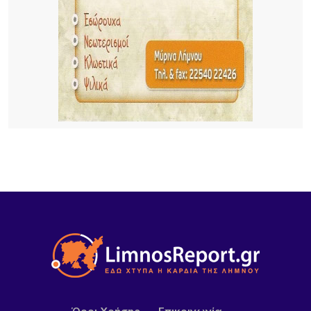
Ακρίβεια: Το μοσχάρι «εκτοξεύτηκε» κατά 28,4%
από τα τέλη του 2024
6 ΏΡΕΣ ΠΡΙΝ
Καιρός: Στα 40άρια θα «ψηθούν» δυτική και
βόρεια Ελλάδα – Έως 8 μποφόρ οι άνεμοι στο
Αιγαίο μέχρι Δεκαπενταύγουστο
20 ΏΡΕΣ ΠΡΙΝ
Μεγάλα projects για τον τουρισμό στο Βόρειο
Αιγαίο: Νέες ξενοδοχειακές επενδύσεις σε Λήμνο,
Λέσβο και Σάμο, από πολυτελή resorts μέχρι
διεθνή brands φιλοξενίας