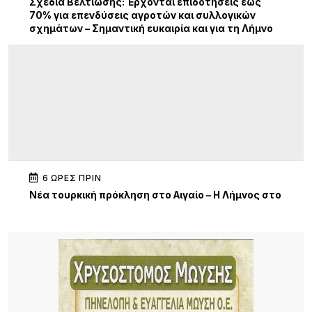
Σχέδια Βελτίωσης: Έρχονται επιδοτήσεις έως
70% για επενδύσεις αγροτών και συλλογικών
σχημάτων – Σημαντική ευκαιρία και για τη Λήμνο
6 ΏΡΕΣ ΠΡΙΝ
Νέα τουρκική πρόκληση στο Αιγαίο – Η Λήμνος στο
επίκεντρο των εξελίξεων
6 ΏΡΕΣ ΠΡΙΝ
Πανηγύρι στα Σβέρδια: Η Δάφνη κρατά ζωντανή
την παράδοση
6 ΏΡΕΣ ΠΡΙΝ