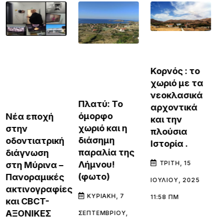
ΠΡΟΤΑΣΕΙΣ
BEST OF ISLAND
ΛΗΜΝΟΥ
ΛΗΜΝΟΣ
Κορνός : το
ΛΗΜΝΟΣ
ΠΡΟΤΑΣΕΙΣ
χωριό με τα
ΛΗΜΝΟΥ
ΠΡΟΤΑΣΕΙΣ
νεοκλασικά
ΛΗΜΝΟΥ
Πλατύ: Το
αρχοντικά
όμορφο
Νέα εποχή
και την
χωριό και η
στην
πλούσια
διάσημη
οδοντιατρική
Ιστορία .
παραλία της
διάγνωση
Λήμνου!
ΤΡΊΤΗ, 15
στη Μύρινα –
(φωτο)
Πανοραμικές
ΙΟΥΛΊΟΥ, 2025
ακτινογραφίες
ΚΥΡΙΑΚΉ, 7
11:58 ΠΜ
και CBCT-
ΑΞΟΝΙΚΕΣ
ΣΕΠΤΕΜΒΡΊΟΥ,