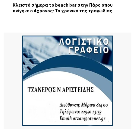
Κλειστό σήμερα το beach bar στην Πάρο όπου
πνίγηκε ο 4χρονος: Το χρονικό της τραγωδίας
8 ΏΡΕΣ ΠΡΙΝ
13η Γιορτή Μελιού: Μια μεγάλη γιορτή γεμάτη
παράδοση, γεύσεις και ανθρώπους
8 ΏΡΕΣ ΠΡΙΝ
Τρεις συλλήψεις σε Λέσβο και Κορινθία για
πρόκληση πυρκαγιών από αμέλεια
8 ΏΡΕΣ ΠΡΙΝ
Καιρός: Ζέστη με 32 βαθμούς και ισχυροί βοριάδες
έως 7 μποφόρ σήμερα 9/8
22 ΏΡΕΣ ΠΡΙΝ
Αποκαθίσταται σταδιακά η υδροδότηση στο
Πλατύ