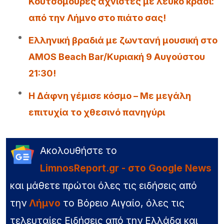
Κουτσομούρες αχνιστές με λευκό κρασί:
από την Λήμνο στο πιάτο σας!
Ελληνική βραδιά με ζωντανή μουσική στο
AMOS Beach Bar/Κυριακή 9 Αυγούστου
21:30!
Η Δάφνη γέμισε κόσμο – Με μεγάλη
επιτυχία το χθεσινό πανηγύρι
Ακολουθήστε το
LimnosReport.gr - στο Google News
και μάθετε πρώτοι όλες τις ειδήσεις από
την
Λήμνο
το Βόρειο Αιγαίο, όλες τις
τελευταίες Ειδήσεις από την Ελλάδα και