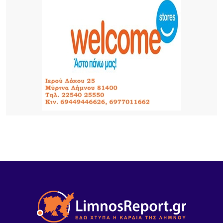
Κούταλης Ιστορία, προσωπικότητες και
συλλογική μνήμη 9, 10 Αυγούστου 2026 |
Αποθήκη, Μύρινα
11 ΏΡΕΣ ΠΡΙΝ
Νέα τουρκική πρόκληση στο Αιγαίο – Η Λήμνος στο
επίκεντρο των εξελίξεων
11 ΏΡΕΣ ΠΡΙΝ
Πανηγύρι στα Σβέρδια: Η Δάφνη κρατά ζωντανή
την παράδοση
11 ΏΡΕΣ ΠΡΙΝ
Ακρίβεια: Το μοσχάρι «εκτοξεύτηκε» κατά 28,4%
από τα τέλη του 2024