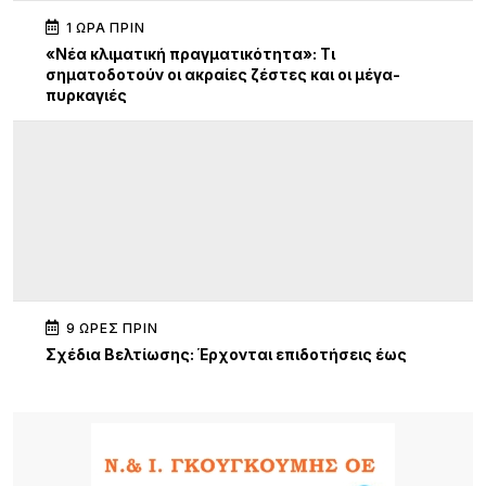
1 ΏΡΑ ΠΡΙΝ
«Νέα κλιματική πραγματικότητα»: Τι
σηματοδοτούν οι ακραίες ζέστες και οι μέγα-
πυρκαγιές
9 ΏΡΕΣ ΠΡΙΝ
Σχέδια Βελτίωσης: Έρχονται επιδοτήσεις έως
70% για επενδύσεις αγροτών και συλλογικών
σχημάτων – Σημαντική ευκαιρία και για τη Λήμνο
9 ΏΡΕΣ ΠΡΙΝ
Κύκλος Ομιλιών για τα 100 χρόνια της Νέας