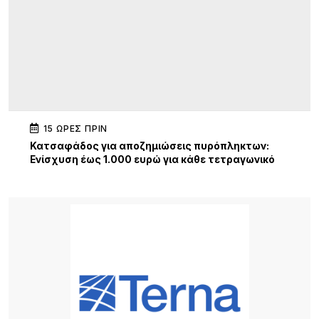
15 ΏΡΕΣ ΠΡΙΝ
Κατσαφάδος για αποζημιώσεις πυρόπληκτων:
Ενίσχυση έως 1.000 ευρώ για κάθε τετραγωνικό
μέτρο για τα “κόκκινα” σπίτια – Στο κράτος τα
έξοδα κατεδάφισης
15 ΏΡΕΣ ΠΡΙΝ
Παρουσίαση της νέας εφαρμογής MYAGRO για
τους αγρότες από τον Πρωθυπουργό – «Η χώρα
δεν μπορεί να είναι αιχμάλωτη των κυκλωμάτων»
15 ΏΡΕΣ ΠΡΙΝ
Κατασχέθηκαν προϊόντα χωρίς παραστατικά στο