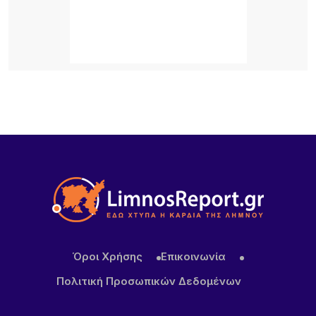
λιμάνι της Μύρινας
20 ΏΡΕΣ ΠΡΙΝ
Προσωρινή διακοπή κυκλοφορίας στον Παλαιό
Λιμένα Μύρινας λόγω εργασιών επισκευής αγωγού
ύδρευσης
20 ΏΡΕΣ ΠΡΙΝ
ΜΕΒΓΑΛ: Με γιαούρτι και φέτα ενισχύει τη θέση
της στις διεθνείς αγορές
Όροι Χρήσης
Επικοινωνία
Πολιτική Προσωπικών Δεδομένων