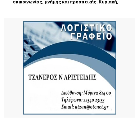
επικοινωνίας, μνήμης και προοπτικής. Κυριακή,
19:30 Γυμνάσιο Λιβαδοχωρίου
11 ΏΡΕΣ ΠΡΙΝ
Σχέδια Βελτίωσης: Έρχονται επιδοτήσεις έως
70% για επενδύσεις αγροτών και συλλογικών
σχημάτων – Σημαντική ευκαιρία και για τη Λήμνο
12 ΏΡΕΣ ΠΡΙΝ
Κύκλος Ομιλιών για τα 100 χρόνια της Νέας
Κούταλης Ιστορία, προσωπικότητες και
συλλογική μνήμη 9, 10 Αυγούστου 2026 |
Αποθήκη, Μύρινα
13 ΏΡΕΣ ΠΡΙΝ
Νέα τουρκική πρόκληση στο Αιγαίο – Η Λήμνος στο
επίκεντρο των εξελίξεων
13 ΏΡΕΣ ΠΡΙΝ
Πανηγύρι στα Σβέρδια: Η Δάφνη κρατά ζωντανή