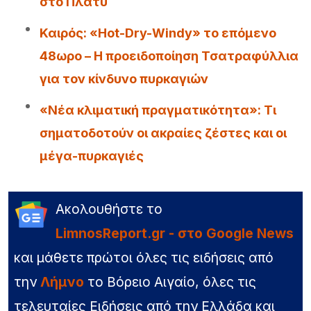
στο Πλατύ
Καιρός: «Hot-Dry-Windy» το επόμενο
48ωρο – Η προειδοποίηση Τσατραφύλλια
για τον κίνδυνο πυρκαγιών
«Νέα κλιματική πραγματικότητα»: Τι
σηματοδοτούν οι ακραίες ζέστες και οι
μέγα-πυρκαγιές
Ακολουθήστε το
LimnosReport.gr - στο Google News
και μάθετε πρώτοι όλες τις ειδήσεις από
την
Λήμνο
το Βόρειο Αιγαίο, όλες τις
τελευταίες Ειδήσεις από την Ελλάδα και