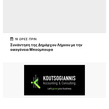
19 ΏΡΕΣ ΠΡΙΝ
Συνάντηση της Δημάρχου Λήμνου με την
οικογένεια Μπούμπουρα
20 ΏΡΕΣ ΠΡΙΝ
Σ.Α.Ε.Κ. Λήμνου: Μια χρονιά γεμάτη δράσεις,
συνεργασίες και διακρίσεις
24 ΏΡΕΣ ΠΡΙΝ
«Όταν η Αγάπη Πλημμυρίζει την Πόλη»: Συναυλία
ελπίδας, πίστης και προσφοράς από την Ιερά
Μητρόπολη Λήμνου