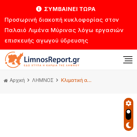
ΣΥΜΒΑΙΝΕΙ ΤΩΡΑ
Προσωρινή διακοπή κυκλοφορίας στον
Παλαιό Λιμένα Μύρινας λόγω εργασιών
επισκευής αγωγού ύδρευσης
Αρχική
ΛΗΜΝΟΣ
Κλιματική αλλαγή: Οι Γάλλοι αμπελουργοί φυτεύουν δέντρα για να προστατεύσουν τα αμπέλια τους