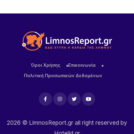
1 ΗΜΈΡΑ ΠΡΙΝ
Εθελοντές ένωσαν τις δυνάμεις τους για μια
καθαρότερη Αγία Βαρβάρα στη Λήμνο
1 ΗΜΈΡΑ ΠΡΙΝ
Αεροδρόμιο Αθήνας: Νέα άνοδος 4,7% στην
επιβατική κίνηση τον Ιούλιο – Στα 19,68 εκατ. οι
επιβάτες στο επτάμηνο
Όροι Χρήσης
Επικοινωνία
Πολιτική Προσωπικών Δεδομένων
2026
© LimnosReport.gr all right reserved by
Hotelid.gr