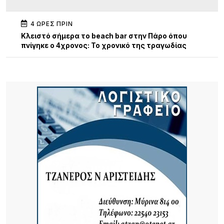
4 ΏΡΕΣ ΠΡΙΝ
Κλειστό σήμερα το beach bar στην Πάρο όπου
πνίγηκε ο 4χρονος: Το χρονικό της τραγωδίας
5 ΏΡΕΣ ΠΡΙΝ
13η Γιορτή Μελιού: Μια μεγάλη γιορτή γεμάτη
παράδοση, γεύσεις και ανθρώπους
5 ΏΡΕΣ ΠΡΙΝ
Τρεις συλλήψεις σε Λέσβο και Κορινθία για
πρόκληση πυρκαγιών από αμέλεια
5 ΏΡΕΣ ΠΡΙΝ
Καιρός: Ζέστη με 32 βαθμούς και ισχυροί βοριάδες
έως 7 μποφόρ σήμερα 9/8
19 ΏΡΕΣ ΠΡΙΝ
Αποκαθίσταται σταδιακά η υδροδότηση στο