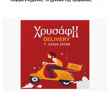
πνίγηκε ο 4χρονος: Το χρονικό της τραγωδίας
9 ΏΡΕΣ ΠΡΙΝ
13η Γιορτή Μελιού: Μια μεγάλη γιορτή γεμάτη
παράδοση, γεύσεις και ανθρώπους
9 ΏΡΕΣ ΠΡΙΝ
Τρεις συλλήψεις σε Λέσβο και Κορινθία για
πρόκληση πυρκαγιών από αμέλεια
9 ΏΡΕΣ ΠΡΙΝ
Καιρός: Ζέστη με 32 βαθμούς και ισχυροί βοριάδες
έως 7 μποφόρ σήμερα 9/8
23 ΏΡΕΣ ΠΡΙΝ
Αποκαθίσταται σταδιακά η υδροδότηση στο
Πλατύ