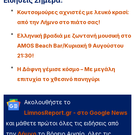
Ειδήσεις Σήμερα:
Κουτσομούρες αχνιστές με λευκό κρασί:
από την Λήμνο στο πιάτο σας!
Ελληνική βραδιά με ζωντανή μουσική στο
AMOS Beach Bar/Κυριακή 9 Αυγούστου
21:30!
Η Δάφνη γέμισε κόσμο – Με μεγάλη
επιτυχία το χθεσινό πανηγύρι
Ακολουθήστε το
LimnosReport.gr - στο Google News
και μάθετε πρώτοι όλες τις ειδήσεις από
την
Λήμνο
το Βόρειο Αιγαίο, όλες τις