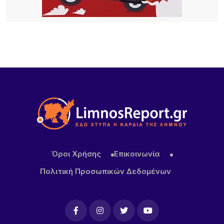
Ο Σύλλογος Φίλων της Παλιάς Μητρόπολης για
την ακύρωση εκτέλεση του έργου «Συντήρηση –
ανακατασκευή περίφραξης του οικοπέδου της
Μητρόπολης Μύρινας Λήμνου.
5 ΏΡΕΣ ΠΡΙΝ
Καιρός σήμερα: Με σχεδόν 40άρια και ισχυρά
μελτέμια η έξοδος του Δεκαπεντάγουστου
Όροι Χρήσης
Επικοινωνία
Πολιτική Προσωπικών Δεδομένων