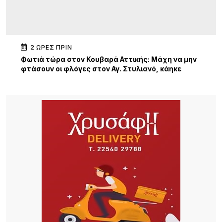
2 ΏΡΕΣ ΠΡΙΝ
Φωτιά τώρα στον Κουβαρά Αττικής: Μάχη να μην
φτάσουν οι φλόγες στον Αγ. Στυλιανό, κάηκε
κτηνοτροφική μονάδα – 112 για εκκένωση
3 ΏΡΕΣ ΠΡΙΝ
Ειδικό Ηλεκτρονικό Μητρώο για τα Πολιτιστικά
Σωματεία Β. Αιγαίου
3 ΏΡΕΣ ΠΡΙΝ
Πολιτιστικός Σύλλογος Νέας Κούταλης
«Νόστος»: Αναβίωση της παραδοσιακής
επεξεργασίας σφουγγαριών στη Νέα Κούταλη/
Πέμπτη 13 Αυγούστου, 19:30 .
3 ΏΡΕΣ ΠΡΙΝ